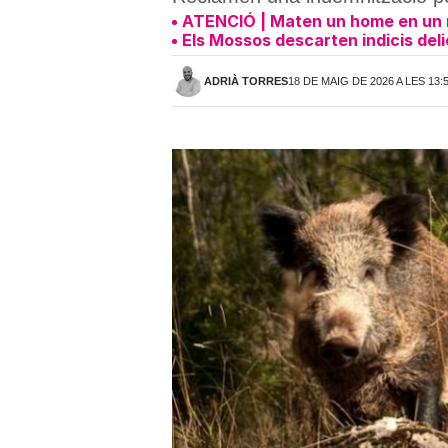
ATENCIÓ | Maten un home en un m
Els Mossos descarten indicis deli
ADRIÀ TORRES
18 DE MAIG DE 2026 A LES 13: