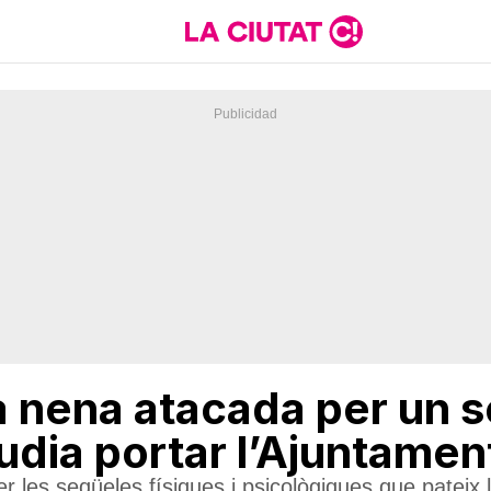
la nena atacada per un s
ia portar l’Ajuntament 
 les seqüeles físiques i psicològiques que pateix 