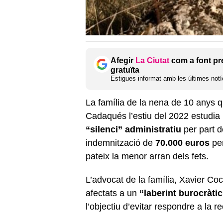
Afegir
La Ciutat
com a font pr
gratuïta
Estigues informat amb les últimes notíc
La família de la nena de 10 anys q
Cadaqués l’estiu del 2022 estudia 
“silenci” administratiu
per part d
indemnització de
70.000 euros
per
pateix la menor arran dels fets.
L’advocat de la família, Xavier Co
afectats a un
“laberint burocràtic
l’objectiu d’evitar respondre a la r