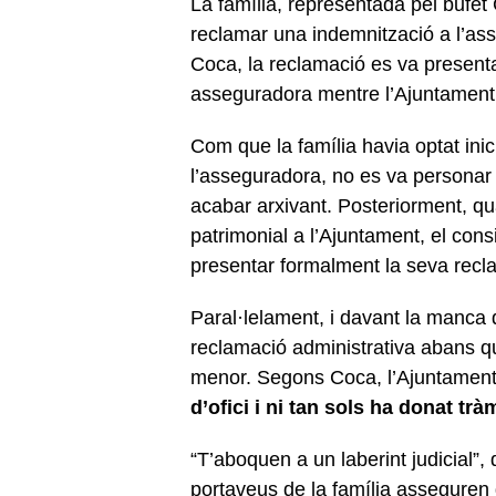
La família, representada pel bufet 
reclamar una indemnització a l’as
Coca, la reclamació es va present
asseguradora mentre l’Ajuntament
Com que la família havia optat inic
l’asseguradora, no es va personar e
acabar arxivant. Posteriorment, qu
patrimonial a l’Ajuntament, el consis
presentar formalment la seva rec
Paral·lelament, i davant la manca d
reclamació administrativa abans qu
menor. Segons Coca, l’Ajuntamen
d’ofici i ni tan sols ha donat trà
“T’aboquen a un laberint judicial”,
portaveus de la família assegure