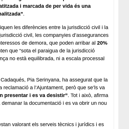
atitzada i marcada de per vida és una
nalitzada”
.
uen les diferències entre la jurisdicció civil i la
jurisdicció civil, les companyies d’assegurances
interessos de demora, que poden arribar al
20%
ten que “sota el paraigua de la jurisdicció
ança no està equilibrada, ni a escala processal
e Cadaqués, Pia Serinyana, ha assegurat que la
na reclamació a l’Ajuntament, però que se’ls va
n presentar i es va desistir”
. Tot i això, afirma
a demanar la documentació i es va obrir un nou
tan valorant els serveis tècnics i jurídics i es