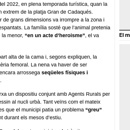
del 2022, en plena temporada turística, quan la
n extrem de la platja Gran de Cadaqués.
ar de grans dimensions va irrompre a la zona i
espantats. La família sosté que l’animal pretenia
El m
e la menor,
“en un acte d’heroisme”
, el va
 part alta de la cama i, segons expliquen, la
artèria femoral. La nena va haver de ser
a, encara arrossega
seqüeles físiques i
.
rxa un dispositiu conjunt amb Agents Rurals per
essin al nucli urbà. Tant veïns com el mateix
s que el municipi patia un problema
“greu”
 durant els mesos d’estiu.