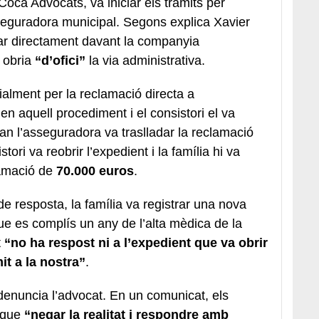
Coca Advocats, va iniciar els tràmits per
seguradora municipal. Segons explica Xavier
ar directament davant la companyia
 obria
“d’ofici”
la via administrativa.
ialment per la reclamació directa a
n aquell procediment i el consistori el va
an l’asseguradora va traslladar la reclamació
tori va reobrir l’expedient i la família hi va
lamació de
70.000 euros
.
e resposta, la família va registrar una nova
e es complís un any de l’alta mèdica de la
t
“no ha respost ni a l’expedient que va obrir
mit a la nostra”
.
 denuncia l’advocat. En un comunicat, els
n que
“negar la realitat i respondre amb