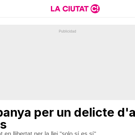
panya per un delicte d'
es
n llibertat per la llei "solo sí es sí"