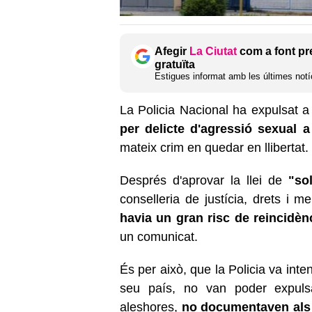
Afegir
La Ciutat
com a font pr
gratuïta
Estigues informat amb les últimes notíc
La Policia Nacional ha expulsat 
per delicte d'agressió sexual a
mateix crim en quedar en llibertat.
Després d'aprovar la llei de
"so
conselleria de justícia, drets i 
havia un gran risc de reincidèn
un comunicat.
És per això, que la Policia va inten
seu país, no van poder expulsar
aleshores,
no documentaven als 