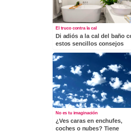
El truco contra la cal
Di adiós a la cal del baño 
estos sencillos consejos
No es tu imaginación
¿Ves caras en enchufes,
coches o nubes? Tiene