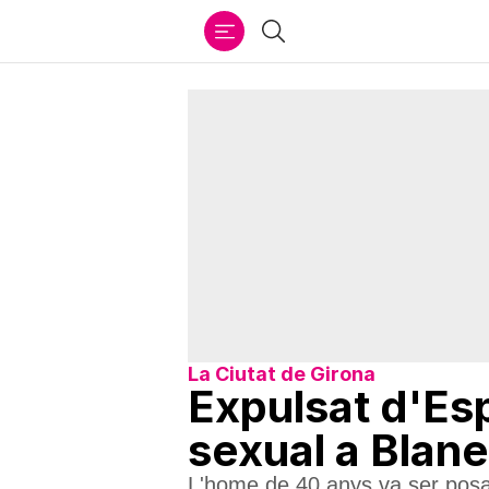
Ir
Cercar
al
contenido
La Ciutat de Girona
Expulsat d'Es
sexual a Blan
L'home de 40 anys va ser posat e