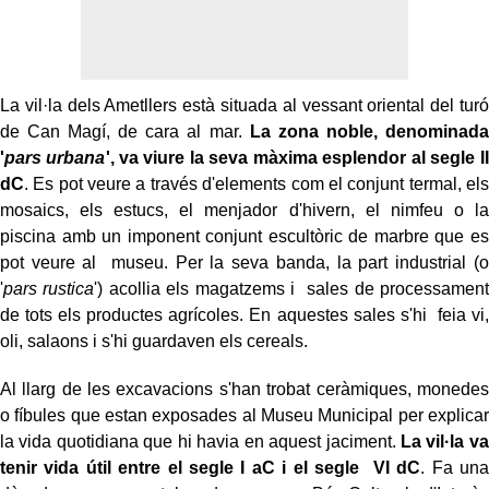
La vil·la dels Ametllers està situada al vessant oriental del turó
de Can Magí,
de cara al mar.
La zona noble, denominada
'
pars urbana
', va viure la seva màxima esplendor al segle II
dC
. Es pot veure a través d'elements com el conjunt termal, els
mosaics, els estucs, el menjador d'hivern, el nimfeu o la
piscina amb un imponent conjunt escultòric de marbre que es
pot veure al museu.
Per la seva banda, la part industrial (o
'
pars rustica
') acollia els magatzems i sales de processament
de tots els productes agrícoles. En aquestes sales s'hi feia vi,
oli, salaons i s'hi guardaven els cereals.
Al llarg de les excavacions s'han trobat ceràmiques, monedes
o fíbules que estan exposades al Museu Municipal per explicar
la vida quotidiana que hi havia en aquest jaciment.
La vil·la va
tenir vida útil entre el segle I aC i el segle VI dC
. Fa una