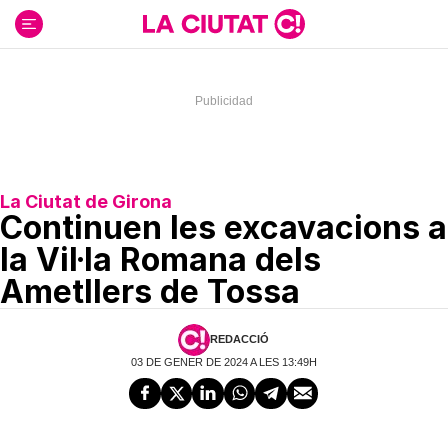
Ir
al
contenido
La Ciutat de Girona
Continuen les excavacions a
la Vil·la Romana dels
Ametllers de Tossa
REDACCIÓ
03 DE GENER DE 2024 A LES 13:49H