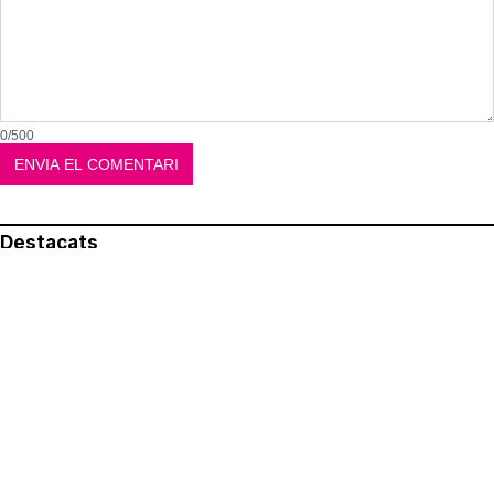
0/500
Destacats
El més llegit