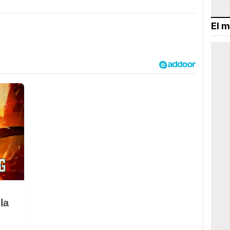
El m
la