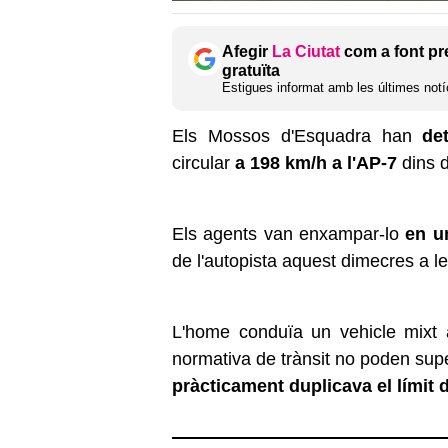
Afegir
La Ciutat
com a font pr
gratuïta
Estigues informat amb les últimes notíc
Els Mossos d'Esquadra han
de
circular
a 198 km/h a l'AP-7
dins d
Els agents van enxampar-lo
en u
de l'autopista aquest dimecres a le
L'home conduïa un vehicle mixt 
normativa de trànsit no poden supe
pràcticament duplicava el límit 