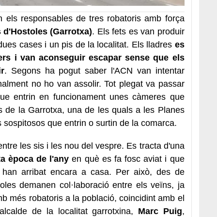
els responsables de tres robatoris amb força
 d'Hostoles (Garrotxa)
. Els fets es van produir
ues cases i un pis de la localitat. Els lladres
es
ers i van aconseguir escapar sense que els
r
. Segons ha pogut saber l'ACN van intentar
finalment no ho van assolir. Tot plegat va passar
s que entrin en funcionament unes càmeres que
es de la Garrotxa, una de les quals a les Planes
s sospitosos que entrin o surtin de la comarca.
ntre les sis i les nou del vespre. Es tracta d'una
ta època de l'any
en què es fa fosc aviat i que
o han arribat encara a casa. Per això, des de
oles demanen col·laboració entre els veïns, ja
b més robatoris a la població, coincidint amb el
'alcalde de la localitat garrotxina,
Marc Puig
,