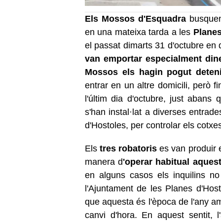
Els Mossos d'Esquadra
busquen 
en una mateixa tarda a les
Planes
el passat dimarts 31 d'octubre en d
van emportar especialment din
Mossos els hagin pogut deteni
entrar en un altre domicili, però 
l'últim dia d'octubre, just aban
s'han instal·lat a diverses entrad
d'Hostoles, per controlar els cotxe
Els
tres robatoris
es van produir e
manera d
'operar habitual aques
en alguns casos els inquilins n
l'Ajuntament de les Planes d'Host
que aquesta és l'època de l'any am
canvi d'hora. En aquest sentit, l