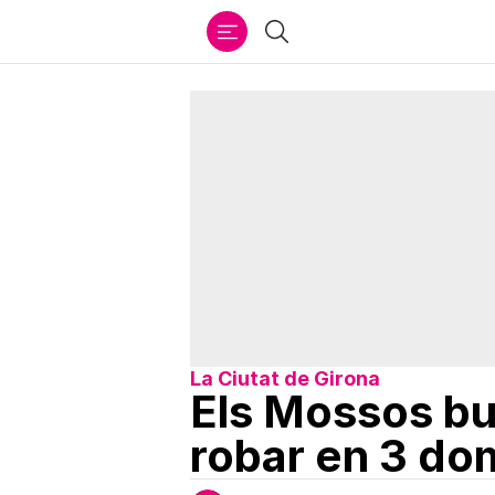
Ir
Cercar
al
contenido
La Ciutat de Girona
Els Mossos bu
robar en 3 dom