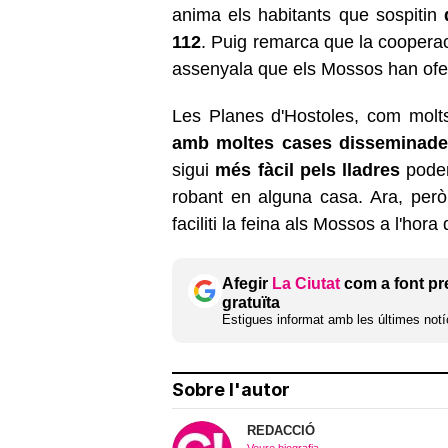
anima els habitants que sospitin
112
. Puig remarca que la cooperaci
assenyala que els Mossos han ofert
Les Planes d'Hostoles, com molts
amb moltes cases disseminades
sigui
més fàcil pels lladres
poder
robant en alguna casa. Ara, per
faciliti la feina als Mossos a l'hor
Afegir
La Ciutat
com a font pr
gratuïta
Estigues informat amb les últimes notíc
Sobre l'autor
REDACCIÓ
Veure biografia