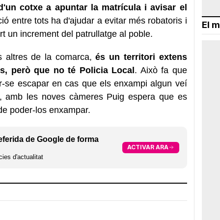
d'un cotxe a apuntar la matrícula i avisar el
ó entre tots ha d'ajudar a evitar més robatoris i
El m
 un increment del patrullatge al poble.
 altres de la comarca,
és un territori extens
, però que no té Policia Local
. Això fa que
-se escapar en cas que els enxampi algun veí
ò, amb les noves càmeres Puig espera que es
a de poder-los enxampar.
eferida de Google de forma
ACTIVAR ARA
ies d'actualitat