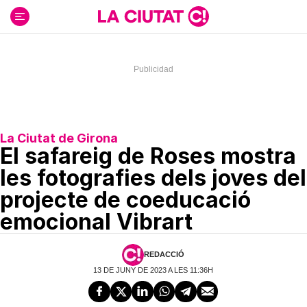
Ir
al
contenido
La Ciutat de Girona
El safareig de Roses mostra
les fotografies dels joves del
projecte de coeducació
emocional Vibrart
REDACCIÓ
13 DE JUNY DE 2023 A LES 11:36H