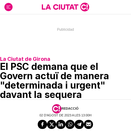
Ir
al
contenido
La Ciutat de Girona
El PSC demana que el
Govern actuï de manera
"determinada i urgent"
davant la sequera
REDACCIÓ
02 D'AGOST DE 2023 A LES 13:00H