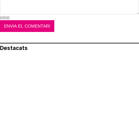
0/500
Destacats
El més llegit
Avís legal
Política de privacitat
Política de cookies