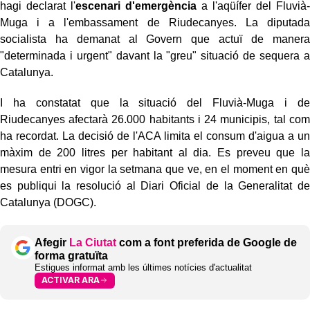
hagi declarat l'
escenari d'emergència
a l'aqüífer del Fluvià-
Muga i a l'embassament de Riudecanyes. La diputada
socialista ha demanat al Govern que actuï de manera
"determinada i urgent" davant la "greu" situació de sequera a
Catalunya.
I ha constatat que la situació del Fluvià-Muga i de
Riudecanyes afectarà 26.000 habitants i 24 municipis, tal com
ha recordat. La decisió de l'ACA limita el consum d'aigua a un
màxim de 200 litres per habitant al dia. Es preveu que la
mesura entri en vigor la setmana que ve, en el moment en què
es publiqui la resolució al Diari Oficial de la Generalitat de
Catalunya (DOGC).
Afegir
La Ciutat
com a font preferida de Google de
forma gratuïta
Estigues informat amb les últimes notícies d'actualitat
ACTIVAR ARA