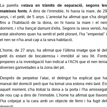
La parella e
stava en tràmits de separació, segons les
mateixes fonts
. A dins de l'immoble, hi havia la mare, de 29
anys, i el petit, de 5 anys. L'arrestat ha afirmat que s'ha dirigit
fins a l'habitació de la dona, on hi havia la mare i el nen
dormint, i s'ha llançat damunt d'ella. Segons la seva versió, ha
estat aleshores quan ha sentit el petit plorant, l'ha "empentat" i
el nen se n'ha anat cap a la seva habitació.
L'home, de 27 anys, ha afirmat que l'última imatge que té del
petit és estant de bocaterrosa i immòbil al seu llit. Fonts
properes a la investigació han indicat a l'ACN que el nen tenia
diverses ganivetades a la zona del pit.
Després de perpetrar l'atac, el detingut ha explicat que ha
marxat del domicili però que ha tornat una estona més tard. En
aquell moment, s'ha trobat la dona a la porta i l'ha arrossegat
de nou cap a dins de l'immoble. L'home ha afirmat que llavors
l'ha colpejat a la cara amb un objecte de ferro i ha fugit del
domicili.