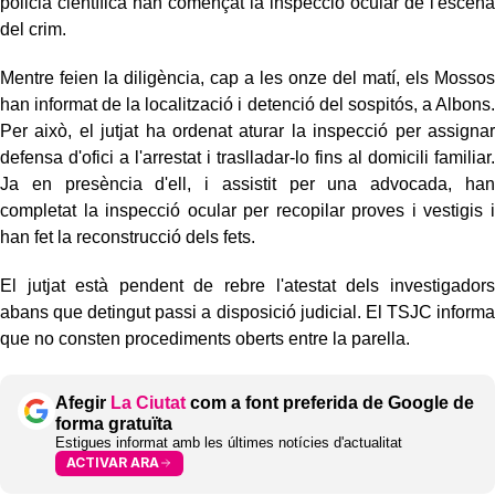
policia científica han començat la inspecció ocular de l'escena
del crim.
Mentre feien la diligència, cap a les onze del matí, els Mossos
han informat de la localització i detenció del sospitós, a Albons.
Per això, el jutjat ha ordenat aturar la inspecció per assignar
defensa d'ofici a l'arrestat i traslladar-lo fins al domicili familiar.
Ja en presència d'ell, i assistit per una advocada, han
completat la inspecció ocular per recopilar proves i vestigis i
han fet la reconstrucció dels fets.
El jutjat està pendent de rebre l'atestat dels investigadors
abans que detingut passi a disposició judicial. El TSJC informa
que no consten procediments oberts entre la parella.
Afegir
La Ciutat
com a font preferida de Google de
forma gratuïta
Estigues informat amb les últimes notícies d'actualitat
ACTIVAR ARA