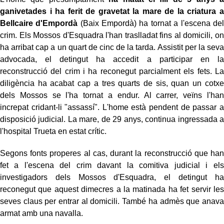
ganivetades i ha ferit de gravetat la mare de la criatura a
Bellcaire d'Empordà
(Baix Empordà) ha tornat a l'escena del
crim. Els Mossos d'Esquadra l'han traslladat fins al domicili, on
ha arribat cap a un quart de cinc de la tarda. Assistit per la seva
advocada, el detingut ha accedit a participar en la
reconstrucció del crim i ha reconegut parcialment els fets. La
diligència ha acabat cap a tres quarts de sis, quan un cotxe
dels Mossos se l'ha tornat a endur. Al carrer, veïns l'han
increpat cridant-li "assassí". L'home està pendent de passar a
disposició judicial. La mare, de 29 anys, continua ingressada a
l'hospital Trueta en estat crític.
Segons fonts properes al cas, durant la reconstrucció que han
fet a l'escena del crim davant la comitiva judicial i els
investigadors dels Mossos d'Esquadra, el detingut ha
reconegut que aquest dimecres a la matinada ha fet servir les
seves claus per entrar al domicili. També ha admès que anava
armat amb una navalla.