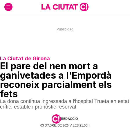
Ir
al
contenido
La Ciutat de Girona
El pare del nen mort a
ganivetades a l'Empordà
reconeix parcialment els
fets
La dona continua ingressada a l'hospital Trueta en estat
crític, estable i pronòstic reservat
REDACCIÓ
03 D'ABRIL DE 2024 A LES 21:50H