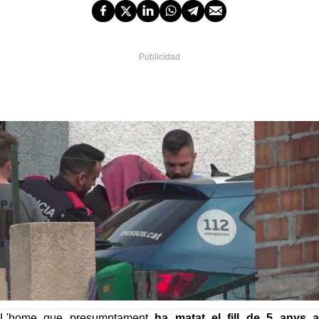
L'home que presumptament
ha matat el fill de 5 anys a