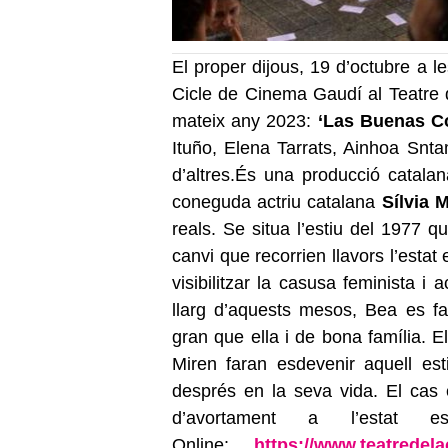
El proper dijous, 19 d’octubre a l
Cicle de Cinema Gaudí al Teatre 
mateix any 2023:
‘Las Buenas C
Ituño, Elena Tarrats, Ainhoa Snt
d’altres.És una producció catalana
coneguda actriu catalana
Sílvia 
reals. Se situa l’estiu del 1977 
canvi que recorrien llavors l’esta
visibilitzar la casusa feminista i 
llarg d’aquests mesos, Bea es 
gran que ella i de bona família. E
Miren faran esdevenir aquell e
després en la seva vida. El cas 
d’avortament a l’estat es
Online:
https://www.
teatredel