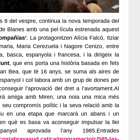
es 8 del vespre, continua la nova temporada del
de Blanes amb una pel·lícula estrenada aquest
ompañías’
. La protagonitzen Alícia Falcó, Itziar
amaria, Maria Cerezuela i Nagore Cenizo, entre
, basca, espanyola i francesa, i la dirigeix la
Munt
, que ens porta una història basada en fets
quan Bea, que té 16 anys, se suma als aires de
t espanyol i col·labora amb un grup de dones per
aconseguir l’aprovació del dret a l’avortament.Al
farà amiga amb Miren, una noia una mica més
l seu compromís polític i la seva relació amb la
stiu en una etapa que marcarà un abans i un
en què es basa va aconseguir impulsar la llei
panyol aprovada l’any 1985.Entrades
acostabravasud.cat/
ca/programacio/c/585-las-