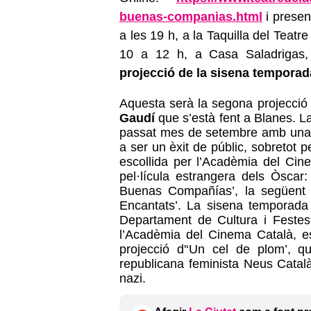
buenas-companias.html
i presen
a les 19 h, a la Taquilla del Teat
10 a 12 h, a Casa Saladrigas
projecció de la sisena temporad
Aquesta serà la segona projecció 
Gaudí
que s’està fent a Blanes. L
passat mes de setembre amb una p
a ser un èxit de públic, sobretot 
escollida per l’Acadèmia del Cin
pel·lícula estrangera dels Òscar
Buenas Compañías’, la següent c
Encantats’. La sisena temporada
Departament de Cultura i Festes
l’Acadèmia del Cinema Català, e
projecció d'‘Un cel de plom’, q
republicana feminista Neus Catal
nazi.