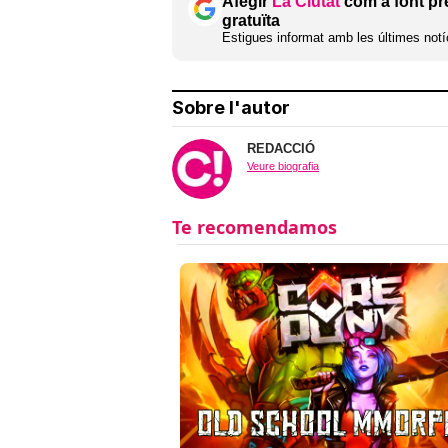
Afegir
La Ciutat
com a font pr
gratuïta
Estigues informat amb les últimes notíc
Sobre l'autor
REDACCIÓ
Veure biografia