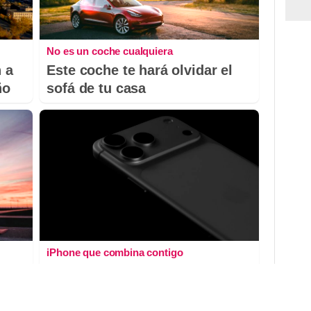
No es un coche cualquiera
 a
Este coche te hará olvidar el
ño
sofá de tu casa
iPhone que combina contigo
a
El accesorio inesperado que
transforma tu outfit