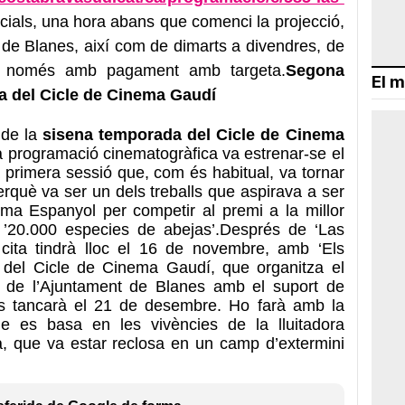
cials, una hora abans que comenci la projecció,
re de Blanes, així com de dimarts a divendres, de
, només amb pagament amb targeta.
Segona
El m
a del Cicle de Cinema Gaudí
de la
sisena temporada del Cicle de Cinema
a programació cinematogràfica va estrenar-se el
rimera sessió que, com és habitual, va tornar
perquè va ser un dels treballs que aspirava a ser
ema Espanyol per competir al premi a la millor
: ’20.000 especies de abejas’.Després de ‘Las
ita tindrà lloc el 16 de novembre, amb ‘Els
 del Cicle de Cinema Gaudí, que organitza el
 de l’Ajuntament de Blanes amb el suport de
s tancarà el 21 de desembre. Ho farà amb la
ue es basa en les vivències de la lluitadora
à, que va estar reclosa en un camp d’extermini