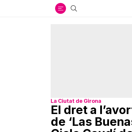
Ir
Cercar
al
contenido
La Ciutat de Girona
El dret a l’av
de ‘Las Buena