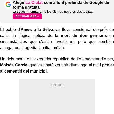
Afegir
La Ciutat
com a font preferida de Google de
forma gratuïta
Estigues informat amb les últimes notícies d'actualitat
ACTIVAR ARA
El poble d'
Amer, a la Selva
, es lleva consternat després de
saltar la tràgica notícia de
la mort de dos germans
en
circumstàncies que s'estan investigant, però que semblen
amagar una tragèdia familiar prèvia.
Un dels morts és l'exregidor republicà de l'Ajuntament d'Amer,
Moisès Garcia
, que va aparèixer ahir diumenge al matí
penjat
al cementiri del municipi.