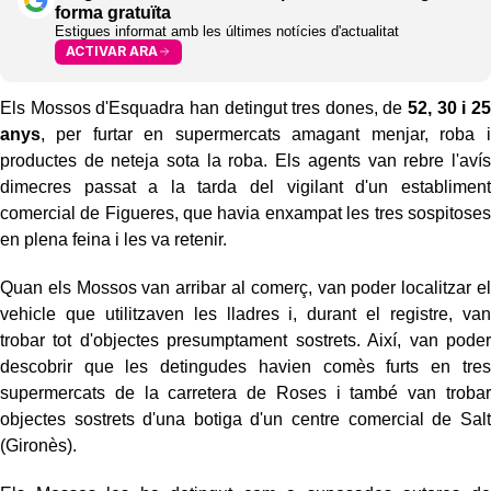
forma gratuïta
Estigues informat amb les últimes notícies d'actualitat
ACTIVAR ARA
Els Mossos d'Esquadra han detingut tres dones, de
52, 30 i 25
anys
, per furtar en supermercats amagant menjar, roba i
productes de neteja sota la roba. Els agents van rebre l'avís
dimecres passat a la tarda del vigilant d'un establiment
comercial de Figueres, que havia enxampat les tres sospitoses
en plena feina i les va retenir.
Quan els Mossos van arribar al comerç, van poder localitzar el
vehicle que utilitzaven les lladres i, durant el registre, van
trobar tot d'objectes presumptament sostrets. Així, van poder
descobrir que les detingudes havien comès furts en tres
supermercats de la carretera de Roses i també van trobar
objectes sostrets d'una botiga d'un centre comercial de Salt
(Gironès).