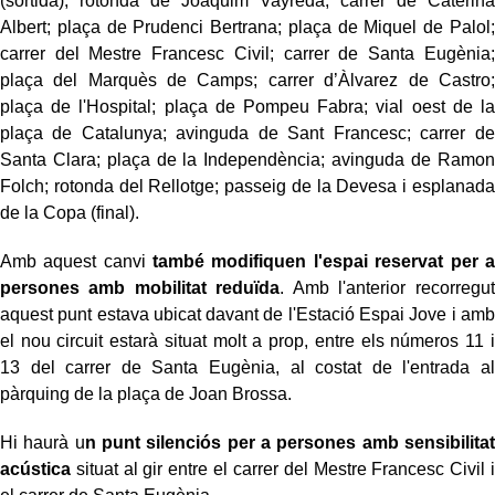
(sortida), rotonda de Joaquim Vayreda; carrer de Caterina
Albert; plaça de Prudenci Bertrana; plaça de Miquel de Palol;
carrer del Mestre Francesc Civil; carrer de Santa Eugènia;
plaça del Marquès de Camps; carrer d’Àlvarez de Castro;
plaça de l'Hospital; plaça de Pompeu Fabra; vial oest de la
plaça de Catalunya; avinguda de Sant Francesc; carrer de
Santa Clara; plaça de la Independència; avinguda de Ramon
Folch; rotonda del Rellotge; passeig de la Devesa i esplanada
de la Copa (final).
Amb aquest canvi
també modifiquen l'espai reservat per a
persones amb mobilitat reduïda
. Amb l'anterior recorregut
aquest punt estava ubicat davant de l'Estació Espai Jove i amb
el nou circuit estarà situat molt a prop, entre els números 11 i
13 del carrer de Santa Eugènia, al costat de l'entrada al
pàrquing de la plaça de Joan Brossa.
Hi haurà u
n punt silenciós per a persones amb sensibilitat
acústica
situat al gir entre el carrer del Mestre Francesc Civil i