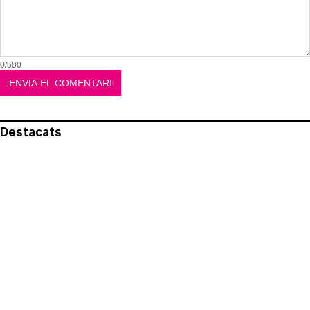
0/500
Destacats
El més llegit
Avís legal
Política de privacitat