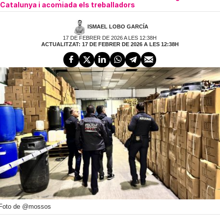
Catalunya i acomiada els treballadors
ISMAEL LOBO GARCÍA
17 DE FEBRER DE 2026 A LES 12:38H
ACTUALITZAT: 17 DE FEBRER DE 2026 A LES 12:38H
Foto de @mossos