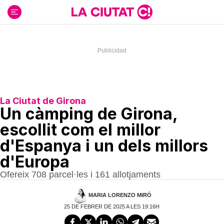
Ir
al
contenido
La Ciutat de Girona
Un càmping de Girona,
escollit com el millor
d'Espanya i un dels millors
d'Europa
Ofereix 708 parcel·les i 161 allotjaments
MARIA LORENZO MIRÓ
25 DE FEBRER DE 2025 A LES 19:16H