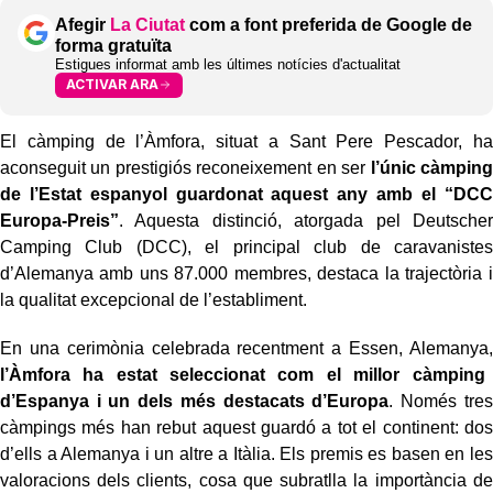
Afegir
La Ciutat
com a font preferida de Google de
forma gratuïta
Estigues informat amb les últimes notícies d'actualitat
ACTIVAR ARA
El càmping de l’Àmfora, situat a Sant Pere Pescador, ha
aconseguit un prestigiós reconeixement en ser
l’únic càmping
de l’Estat espanyol guardonat aquest any amb el “DCC
Europa-Preis”
. Aquesta distinció, atorgada pel Deutscher
Camping Club (DCC), el principal club de caravanistes
d’Alemanya amb uns 87.000 membres, destaca la trajectòria i
la qualitat excepcional de l’establiment.
En una cerimònia celebrada recentment a Essen, Alemanya,
l’Àmfora ha estat seleccionat com el millor càmping
d’Espanya i un dels més destacats d’Europa
. Només tres
càmpings més han rebut aquest guardó a tot el continent: dos
d’ells a Alemanya i un altre a Itàlia. Els premis es basen en les
valoracions dels clients, cosa que subratlla la importància de