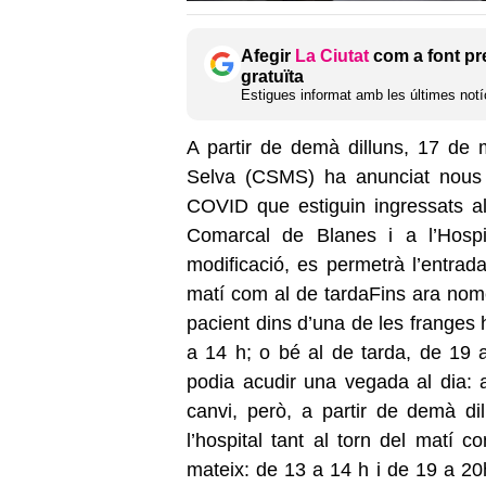
Afegir
La Ciutat
com a font pr
gratuïta
Estigues informat amb les últimes notíc
A partir de demà dilluns, 17 de 
Selva (CSMS) ha anunciat nous c
COVID que estiguin ingressats als
Comarcal de Blanes i a l’Hospi
modificació, es permetrà l’entrad
matí com al de tardaFins ara nom
pacient dins d’una de les franges 
a 14 h; o bé al de tarda, de 19
podia acudir una vegada al dia: 
canvi, però, a partir de demà d
l’hospital tant al torn del matí c
mateix: de 13 a 14 h i de 19 a 20h