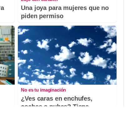
ra
Una joya para mujeres que no
piden permiso
No es tu imaginación
¿Ves caras en enchufes,
coches o nubes? Tiene
explicación
DISCOVER WITH