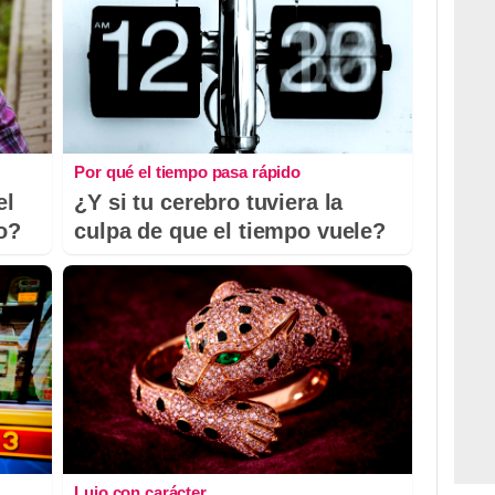
Por qué el tiempo pasa rápido
el
¿Y si tu cerebro tuviera la
io?
culpa de que el tiempo vuele?
Lujo con carácter