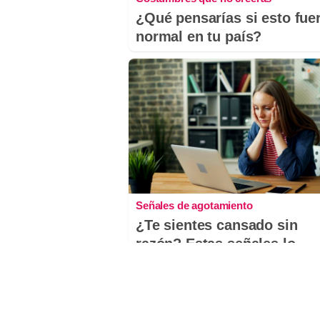
¿Qué pensarías si esto fue
normal en tu país?
Señales de agotamiento
¿Te sientes cansado sin
razón? Estas señales lo
explican