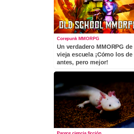
Corepunk MMORPG
Un verdadero MMORPG de 
vieja escuela ¡Cómo los de
antes, pero mejor!
Parece ciencia ficción