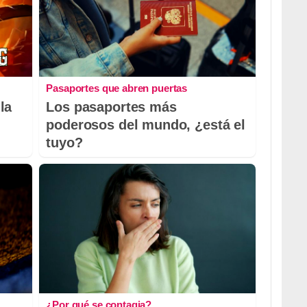
Pasaportes que abren puertas
la
Los pasaportes más
poderosos del mundo, ¿está el
tuyo?
¿Por qué se contagia?