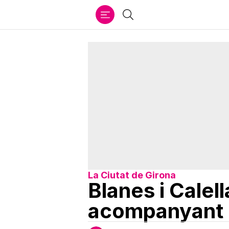
Ir
Cercar
al
contenido
La Ciutat de Girona
Blanes i Calel
acompanyant 