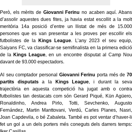
Però, els mèrits de
Giovanni Ferinu
no acaben aquí. Abans
d’assolir aquestes dues fites, ja havia estat escollit a la molt
meritòria 14a posició d’entre un llistat de més de 15.000
persones que es van presentar a les proves per escollir els
futbolistes de la
Kings League
. L’any 2023 el seu equip,
Saiyans FC, va classificar-se semifinalista en la primera edició
de la
Kings League
, en un encontre disputat al Camp Nou
davant de 93.000 espectadors.
Al seu comptador personal
Giovanni Ferinu
porta més de
70
partits disputats
a la
Kings League
, i durant la seva
trajectòria en aquesta competició ha jugat amb o contra
futbolistes tan destacats com són Gerard Piqué, Kün Agüero,
Ronaldinho, Andrea Pirlo, Totti, Sevchenko, Augusto
Fernández, Martin Manttovani, Verdú, Carles Planes, Nasri,
Joan Capdevila, o bé Zabaleta. També es pot ventar d’haver-li
fet un gol a un dels porters més coneguts dels darrers temps:
Iker Casillas.