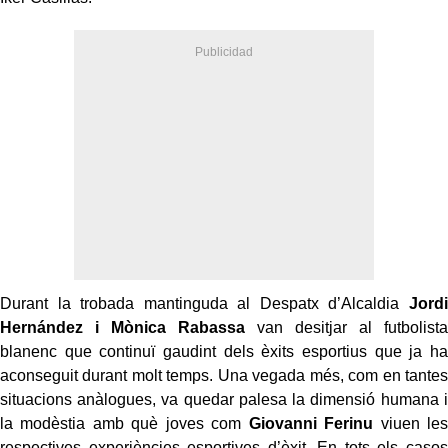
Durant la trobada mantinguda al Despatx d’Alcaldia
Jordi
Hernández i Mònica Rabassa
van desitjar al futbolista
blanenc que continuï gaudint dels èxits esportius que ja ha
aconseguit durant molt temps. Una vegada més, com en tantes
situacions anàlogues, va quedar palesa la dimensió humana i
la modèstia amb què joves com
Giovanni Ferinu
viuen les
respectives experiències esportives d’èxit. En tots els casos