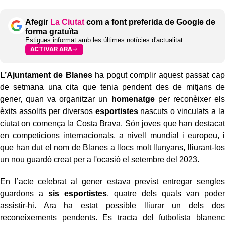
Afegir
La Ciutat
com a font preferida de Google de
forma gratuïta
Estigues informat amb les últimes notícies d'actualitat
ACTIVAR ARA
L’Ajuntament de Blanes
ha pogut complir aquest passat cap
de setmana una cita que tenia pendent des de mitjans de
gener, quan va organitzar un
homenatge
per reconèixer els
èxits assolits per diversos
esportistes
nascuts o vinculats a la
ciutat on comença la Costa Brava. Són joves que han destacat
en competicions internacionals, a nivell mundial i europeu, i
que han dut el nom de Blanes a llocs molt llunyans, lliurant-los
un nou guardó creat per a l'ocasió el setembre del 2023.
En l’acte celebrat al gener estava previst entregar sengles
guardons a
sis esportistes
, quatre dels quals van poder
assistir-hi. Ara ha estat possible lliurar un dels dos
reconeixements pendents. Es tracta del futbolista blanenc