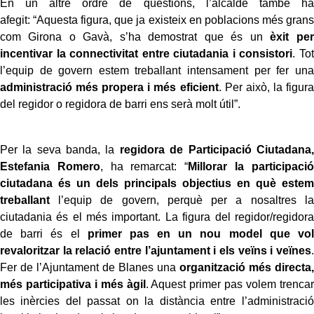
En un altre ordre de qüestions, l’alcalde també ha
afegit: “Aquesta figura, que ja existeix en poblacions més grans
com Girona o Gavà, s’ha demostrat que és un
èxit per
incentivar la connectivitat entre ciutadania i consistori
. Tot
l’equip de govern estem treballant intensament per fer una
administració més propera i més eficient
. Per això, la figura
del regidor o regidora de barri ens serà molt útil”.
Per la seva banda, la
regidora de Participació Ciutadana,
Estefania Romero
, ha remarcat: “
Millorar la participació
ciutadana és un dels principals objectius en què estem
treballant
l’equip de govern, perquè per a nosaltres la
ciutadania és el més important. La figura del regidor/regidora
de barri és el
primer pas en un nou model que vol
revaloritzar la relació entre l’ajuntament i els veïns i veïnes
.
Fer de l’Ajuntament de Blanes una
organització més directa,
més participativa i més àgil
. Aquest primer pas volem trencar
les inèrcies del passat on la distància entre l’administració