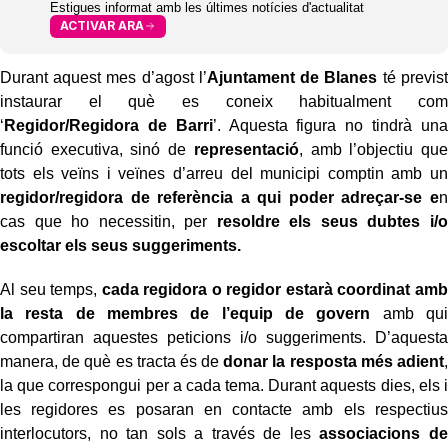
Estigues informat amb les últimes notícies d'actualitat
ACTIVAR ARA
Durant aquest mes d’agost l’
Ajuntament de Blanes
té previst
instaurar el què es coneix habitualment com
‘
Regidor/Regidora de Barri
’. Aquesta figura no tindrà una
funció executiva, sinó de
representació
, amb l’objectiu que
tots els veïns i veïnes d’arreu del municipi comptin amb un
regidor/regidora de referència a qui poder adreçar-se e
n
cas que ho necessitin, per
resoldre els seus dubtes i/o
escoltar els seus suggeriments.
Al seu temps,
cada regidora o regidor estarà coordinat amb
la resta de membres de l’equip de govern
amb qui
compartiran aquestes peticions i/o suggeriments. D’aquesta
manera, de què es tracta és de
donar la resposta més adient
,
la que correspongui per a cada tema. Durant aquests dies, els i
les regidores es posaran en contacte amb els respectius
interlocutors, no tan sols a través de les
associacions de