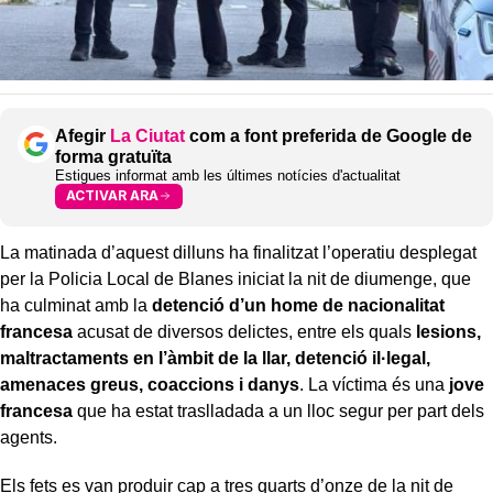
Afegir
La Ciutat
com a font preferida de Google de
forma gratuïta
Estigues informat amb les últimes notícies d'actualitat
ACTIVAR ARA
La matinada d’aquest dilluns ha finalitzat l’operatiu desplegat
per la Policia Local de Blanes iniciat la nit de diumenge, que
ha culminat amb la
detenció d’un home de nacionalitat
francesa
acusat de diversos delictes, entre els quals
lesions,
maltractaments en l’àmbit de la llar, detenció il·legal,
amenaces greus, coaccions i danys
. La víctima és una
jove
francesa
que ha estat traslladada a un lloc segur per part dels
agents.
Els fets es van produir cap a tres quarts d’onze de la nit de