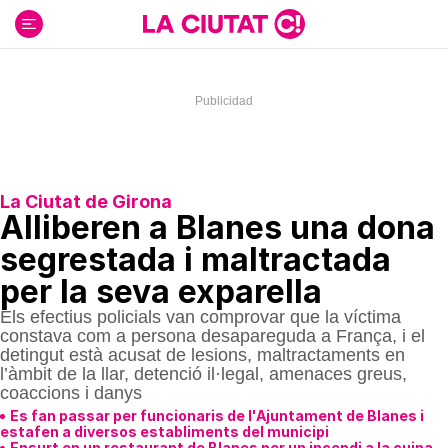
Ir
al
contenido
La Ciutat de Girona
Alliberen a Blanes una dona
segrestada i maltractada
per la seva exparella
Els efectius policials van comprovar que la víctima
constava com a persona desapareguda a França, i el
detingut està acusat de lesions, maltractaments en
l’àmbit de la llar, detenció il·legal, amenaces greus,
coaccions i danys
Es fan passar per funcionaris de l'Ajuntament de Blanes i
estafen a diversos establiments del municipi
Ensurt en un restaurant de Blanes per un incendi a la cuina