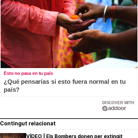
Esto no pasa en tu país
¿Qué pensarías si esto fuera normal en tu
país?
DISCOVER WITH
Contingut relacionat
VÍDEO | Els Bombers donen per extingit