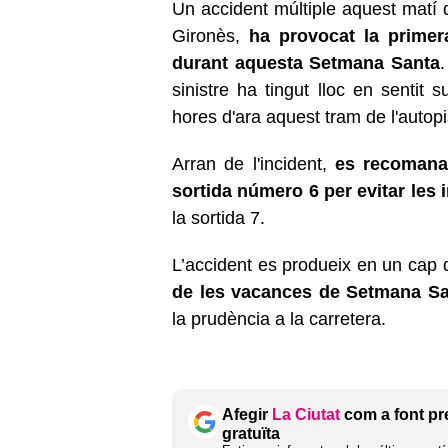
Un accident múltiple aquest matí d
Gironès,
ha provocat la primera
durant aquesta Setmana Santa
.
sinistre ha tingut lloc en sentit 
hores d'ara aquest tram de l'autopi
Arran de l'incident,
es recomana 
sortida número 6 per evitar les
la sortida 7.
L’accident es produeix en un cap
de les vacances de Setmana S
la prudència a la carretera.
Afegir
La Ciutat
com a font pr
gratuïta