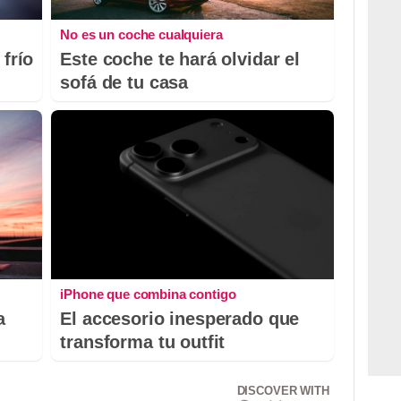
No es un coche cualquiera
 frío
Este coche te hará olvidar el
sofá de tu casa
iPhone que combina contigo
a
El accesorio inesperado que
transforma tu outfit
DISCOVER WITH