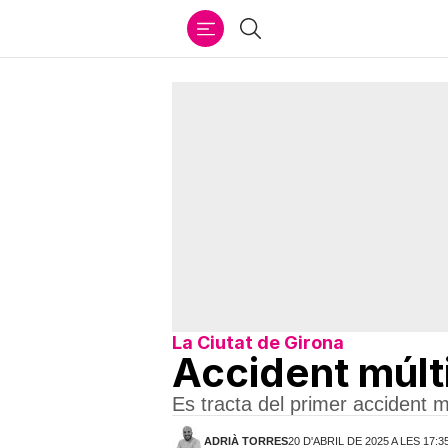
Ir
Cercar
al
contenido
La Ciutat de Girona
Accident múlti
Es tracta del primer accident 
ADRIÀ TORRES
20 D'ABRIL DE 2025 A LES 17:3