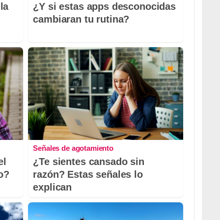
la
¿Y si estas apps desconocidas
cambiaran tu rutina?
Señales de agotamiento
el
¿Te sientes cansado sin
io?
razón? Estas señales lo
explican