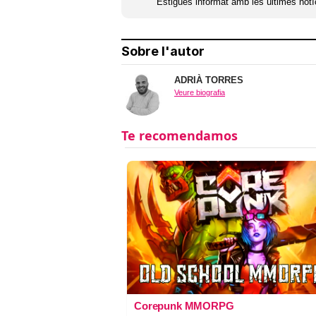
Estigues informat amb les últimes notíc
Sobre l'autor
ADRIÀ TORRES
Veure biografia
Corepunk MMORPG