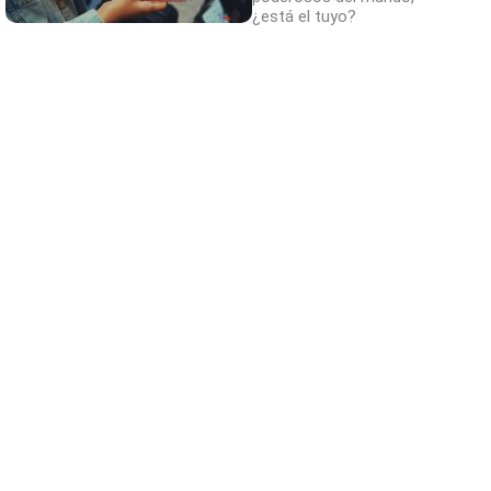
¿está el tuyo?
El truco contra la cal
Di adiós a la cal del baño con estos
sencillos consejos