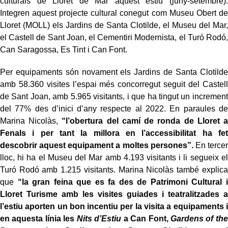
culturals de Lloret de Mar aquest estiu (juny-setembre).
Integren aquest projecte cultural conegut com Museu Obert de
Lloret (MOLL) els Jardins de Santa Clotilde, el Museu del Mar,
el Castell de Sant Joan, el Cementiri Modernista, el Turó Rodó,
Can Saragossa, Es Tint i Can Font.
Per equipaments són novament els Jardins de Santa Clotilde
amb 58.360 visites l’espai més concorregut seguit del Castell
de Sant Joan, amb 5.965 visitants, i que ha tingut un increment
del 77% des d’inici d’any respecte al 2022. En paraules de
Marina Nicolàs,
“l’obertura del camí de ronda de Lloret a
Fenals i per tant la millora en l’accessibilitat ha fet
descobrir aquest equipament a moltes persones”.
En tercer
lloc, hi ha el Museu del Mar amb 4.193 visitants i li segueix el
Turó Rodó amb 1.215 visitants. Marina Nicolàs també explica
que
“la gran feina que es fa des de Patrimoni Cultural i
Lloret Turisme amb les visites guiades i teatralitzades a
l’estiu aporten un bon incentiu per la visita a equipaments i
en aquesta línia les
Nits d’Estiu
a Can Font,
Gardens of the