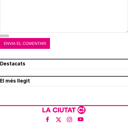
0/500
Destacats
El més llegit