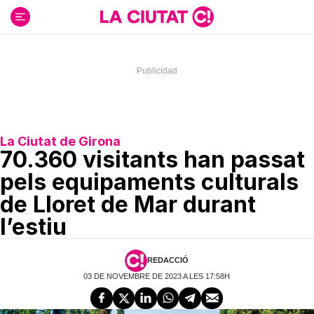
Ir
al
contenido
La Ciutat de Girona
70.360 visitants han passat
pels equipaments culturals
de Lloret de Mar durant
l’estiu
REDACCIÓ
03 DE NOVEMBRE DE 2023 A LES 17:58H