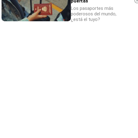
puertas
Los pasaportes más
poderosos del mundo,
¿Sabías que existen?
¿está el tuyo?
Estas criaturas existen y parecen sacadas
de otro planeta
¿Por qué se contagia?
La ciencia explica por qué el bostezo es