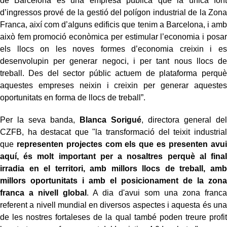
de Barcelona és una empresa pública que la única font
d’ingressos prové de la gestió del polígon industrial de la Zona
Franca, així com d’alguns edificis que tenim a Barcelona, i amb
això fem promoció econòmica per estimular l’economia i posar
els llocs on les noves formes d’economia creixin i es
desenvolupin per generar negoci, i per tant nous llocs de
treball. Des del sector públic actuem de plataforma perquè
aquestes empreses neixin i creixin per generar aquestes
oportunitats en forma de llocs de treball”.
Per la seva banda,
Blanca Sorigué
, directora general del
CZFB, ha destacat que "la transformació del teixit industrial
que
representen projectes com els que es presenten avui
aquí, és molt important per a nosaltres perquè al final
irradia en el territori, amb millors llocs de treball, amb
millors oportunitats i amb el posicionament de la zona
franca a nivell global
. A dia d'avui som una zona franca
referent a nivell mundial en diversos aspectes i aquesta és una
de les nostres fortaleses de la qual també poden treure profit