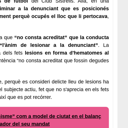
s de futbol
del Club Sistrells. Allà, en una
riminar a la denunciant que es posicionés
cament perquè ocupés el lloc que li pertocava
,
rma que
“no consta acreditat” que la conducta
 “l'ànim de lesionar a la denunciant”
. La
à dels fets
lesions en forma d'hematomes al
ntència “no consta acreditat que fossin degudes
 perquè es consideri delicte lleu de lesions ha
l subjecte actiu, fet que no s'aprecia en els fets
ixí que es pot recórrer.
nisme” com a model de ciutat en el balanç
uador del seu mandat