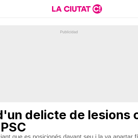
 d'un delicte de lesions
l PSC
ciant que es posicionés davant seu i la va apartar 