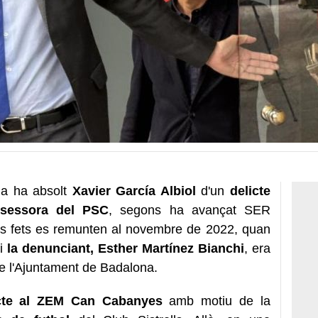
ona ha absolt
Xavier García Albiol
d'un
delicte
ssessora del PSC
, segons ha avançat SER
Els fets es remunten al novembre de 2022, quan
 i
la denunciant, Esther Martínez Bianchi
, era
de l'Ajuntament de Badalona.
cte al ZEM Can Cabanyes
amb motiu de la