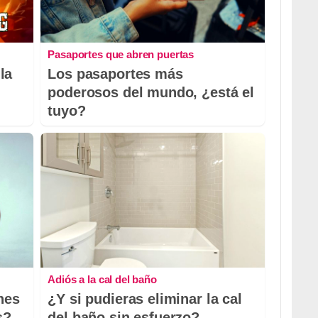
Pasaportes que abren puertas
la
Los pasaportes más
poderosos del mundo, ¿está el
tuyo?
Adiós a la cal del baño
nes
¿Y si pudieras eliminar la cal
s?
del baño sin esfuerzo?