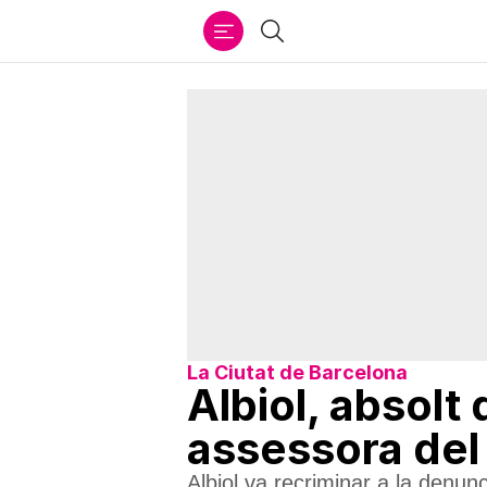
Ir
Cercar
al
contenido
La Ciutat de Barcelona
Albiol, absolt
assessora de
Albiol va recriminar a la denun