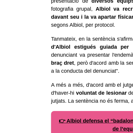
presentació de
diversos equip
fotografia grupal,
Albiol va rec
davant seu
i la va apartar físi
segons Albiol, per protocol.
Tanmateix, en la sentència s'afi
d'Albiol estigués guiada per
denunciant va presentar l'endem
braç dret
, però d'acord amb la se
a la conducta del denunciat”.
A més a més, d'acord amb el jutge,
d'haver-hi
voluntat de lesionar
de
jutjats. La sentència no és ferma, a
👉 Albiol defensa el “badalo
de l’eq