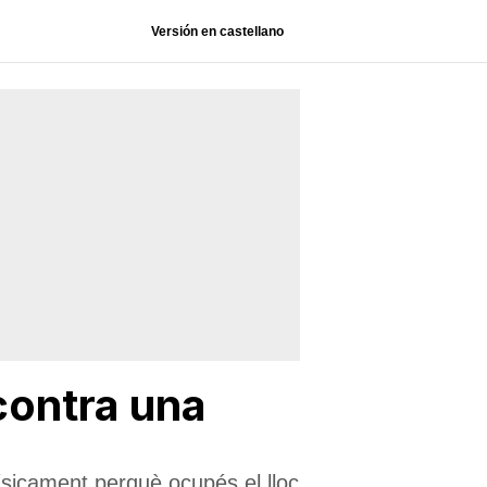
Versión en castellano
 contra una
físicament perquè ocupés el lloc