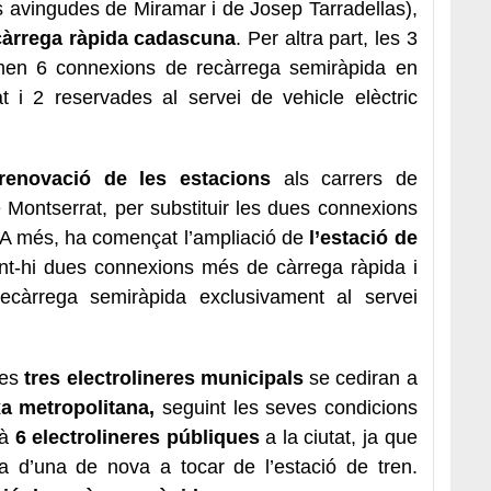
s avingudes de Miramar i de Josep Tarradellas),
càrrega ràpida cadascuna
. Per altra part, les 3
men 6 connexions de recàrrega semiràpida en
at i 2 reservades al servei de vehicle elèctric
enovació de les estacions
als carrers de
Montserrat, per substituir les dues connexions
 A més, ha començat l’ampliació de
l’estació de
ant-hi dues connexions més de càrrega ràpida i
ecàrrega semiràpida exclusivament al servei
les
tres electrolineres municipals
se cediran a
a metropolitana,
seguint les seves condicions
rà
6 electrolineres públiques
a la ciutat, ja que
a d’una de nova a tocar de l’estació de tren.