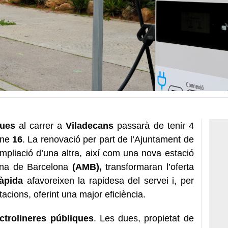
ques
al carrer a
Viladecans
passarà de tenir 4
-ne
16
. La renovació per part de l’Ajuntament de
ampliació d’una altra, així com una nova estació
ana de Barcelona
(AMB),
transformaran l’oferta
àpida
afavoreixen la rapidesa del servei i, per
stacions, oferint una major eficiència.
ectrolineres públiques
. Les dues, propietat de