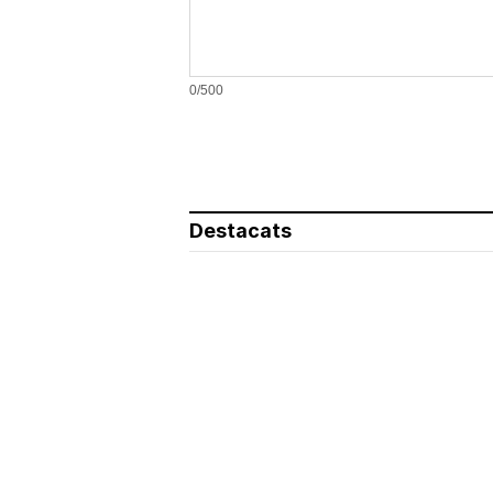
0/500
Destacats