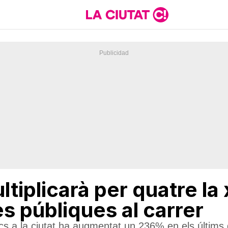
tiplicarà per quatre la
es públiques al carrer
ics a la ciutat ha augmentat un 236% en els últims