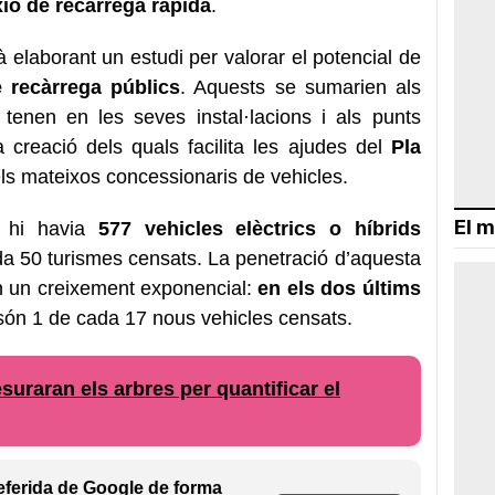
ió de recàrrega ràpida
.
 elaborant un estudi per valorar el potencial de
 recàrrega públics
. Aquests se sumarien als
tenen en les seves instal·lacions i als punts
 creació dels quals facilita les ajudes del
Pla
ls mateixos concessionaris de vehicles.
El m
hi havia
577 vehicles elèctrics o híbrids
ada 50 turismes censats. La penetració d’aquesta
en un creixement exponencial:
en els dos últims
són 1 de cada 17 nous vehicles censats.
raran els arbres per quantificar el
eferida de Google de forma