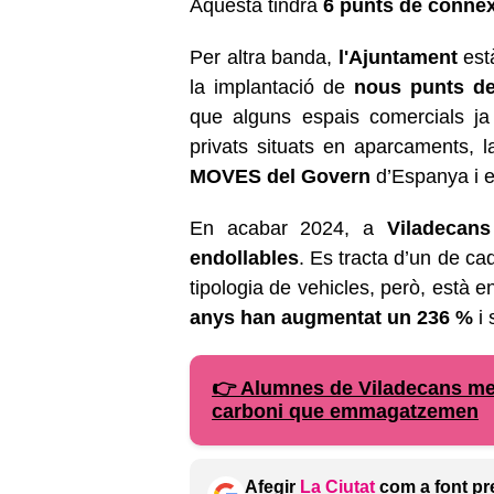
Aquesta tindrà
6 punts de connex
Per altra banda,
l'Ajuntament
està
la implantació de
nous punts de
que alguns espais comercials ja 
privats situats en aparcaments, la
MOVES del Govern
d’Espanya i e
En acabar 2024, a
Viladecans
endollables
. Es tracta d’un de c
tipologia de vehicles, però, està 
anys han augmentat un 236 %
i 
👉 Alumnes de Viladecans mesu
carboni que emmagatzemen
Afegir
La Ciutat
com a font pr