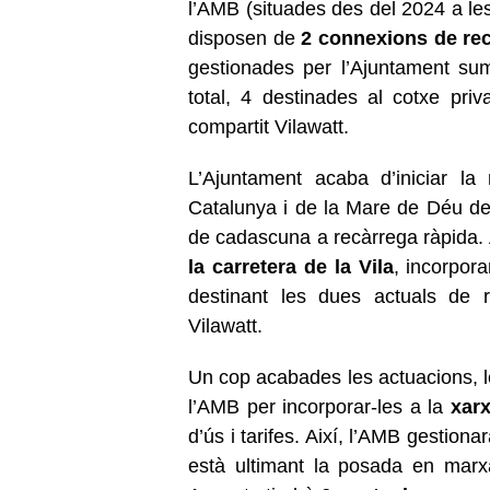
l’AMB (situades des del 2024 a le
disposen de
2 connexions de re
gestionades per l’Ajuntament su
total, 4 destinades al cotxe priv
compartit Vilawatt.
L’Ajuntament acaba d’iniciar la
r
Catalunya i de la Mare de Déu de 
de cadascuna a recàrrega ràpida.
la carretera de la Vila
, incorpor
destinant les dues actuals de r
Vilawatt.
Un cop acabades les actuacions, 
l’AMB per incorporar-les a la
xarx
d’ús i tarifes. Així, l’AMB gestiona
està ultimant la posada en marx