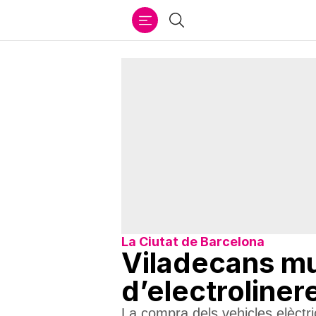
Ir
Cercar
al
contenido
La Ciutat de Barcelona
Viladecans mul
d’electroliner
La compra dels vehicles elèctr