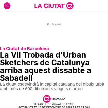
Ir
al
contenido
La Ciutat de Barcelona
La VII Trobada d'Urban
Sketchers de Catalunya
arriba aquest dissabte a
Sabadell
La ciutat esdevindrà la capital catalana del dibuix urbà
amb més de 600 dibuixants vinguts d’arreu
REDACCIÓ
11 D'ABRIL DE 2024 A LES 17:35H
ACTUALITZAT: 16 DE DESEMBRE DE 2025 A LES 13:56H