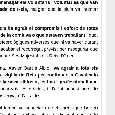
menatjar els voluntaris i voluntàries que van
ada de Reis,
malgrat que la pluja va intentar
ment
ha agraït el compromís i esforç de totes
de la comitiva o que estaven treballant
i que,
meteorològiques adverses que hi va haver durant
 acabar el recorregut previst per assegurar que
n veure Ses Majestats els Reis d’Orient.
ona, Xavier Garcia Albiol,
va agrair a tots els
la vigília de Reis per continuar la Cavalcada
er la seva «il·lusió, estima i professionalitat»
.
ar-vos les gràcies, i d’aquí aquest acte de
ssenyalar l’alcalde.
iol també va anunciar que els nens que havien
Cavalcada mitjançant el tradicional sorteig
hi