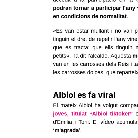
podran tornar a participar l’an
en condicions de normalitat
.
«Es van estar mullant i no van p
tinguin el dret de repetir l’any vin
que es tracta: que ells tinguin 
petits», ha dit l’alcalde. Aquesta
m
van en les carrosses dels Reis i 
les carrosses dolces, que repartei
Albiol es fa viral
El mateix Albiol ha volgut compar
joves, titulat “Albiol tiktoker”
on
d'Emilia i Toni. El vídeo acumul
‘m'agrada
’.