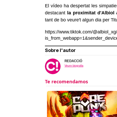
El vídeo ha despertat les simpatie
destacant
la proximitat d'Albiol
tant de bo veure't algun dia per Titu
https://www.tiktok.com/@albiol_
is_from_webapp=1&sender_devi
Sobre l'autor
REDACCIÓ
Veure biografia