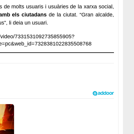
s de molts usuaris i usuàries de la xarxa social,
 amb els ciutadans
de la ciutat. “Gran alcalde,
s”, li deia un usuari.
xg/video/7331531092735855905?
ce=pc&web_id=7328381022835508768