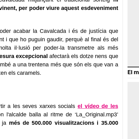
y vinent, per poder viure aquest esdeveniment
oder acabar la Cavalcada i és de justícia que
ent i que ho puguin gaudir, perquè al final és del
molta il·lusió per poder-la transmetre als més
esura excepcional
afectarà els dotze nens que
també a una trentena més que són els que van a
El m
xen els caramels.
tir a les seves xarxes socials
el vídeo de les
 l'alcalde balla al ritme de ‘La_Original.mp3’
a ja
més de 500.000 visualitzacions i 35.000