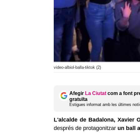
video-albiol-balla-tiktok (2)
Afegir
La Ciutat
com a font pr
gratuïta
Estigues informat amb les últimes notíc
L'alcalde de Badalona, Xavier G
després de protagonitzar
un ball 