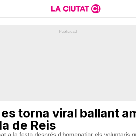
 es torna viral ballant a
da de Reis
t a la festa després d’homenatjar els voluntaris qu