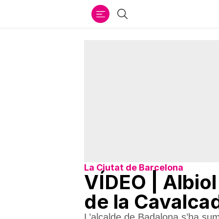
Ir
Cercar
al
contenido
La Ciutat de Barcelona
VÍDEO | Albiol
de la Cavalca
L’alcalde de Badalona s’ha suma