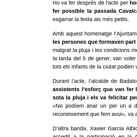
Ho va fer després de l'acte per
ho
fer possible la passada Cavalc
esgarrar la festa als més petits.
Amb aquest homenatge l’Ajunta
les persones que formaven part 
malgrat la pluja i les condicions 
la tarda del 5 de gener, van voler
tots els infants de la ciutat podie
Durant l’acte, l’alcalde de Badal
assistents l’esforç que van fer 
sota la pluja i els va felicitar p
«No podíem anar un per un a don
reconeixement que fem avui», va a
D’altra banda, Xavier Garcia Alb
accedit a la participació en la 