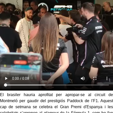
El brasiler hauria aprofitat per apropar-se al circuit de
Montmeló per gaudir del prestigiós Paddock de l'F1. Aquest
cap de setmana se celebra el Gran Premi d'Espanya i les
celebritats s'apropen al
glamour
de la Fórmula 1, com ho fan