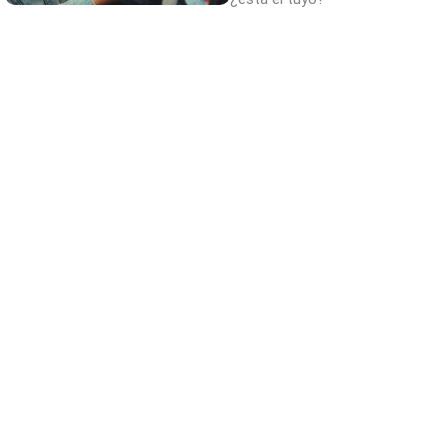
Canciones que marcan
¿Por qué recuerdas canciones viejas mejor
que las nuevas?
Adiós a la cal del baño
¿Y si pudieras eliminar la cal del baño sin
esfuerzo?