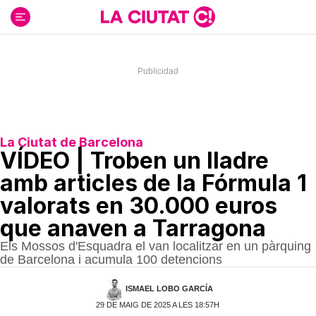
Ir
al
contenido
La Ciutat de Barcelona
VÍDEO | Troben un lladre
amb articles de la Fórmula 1
valorats en 30.000 euros
que anaven a Tarragona
Els Mossos d'Esquadra el van localitzar en un pàrquing
de Barcelona i acumula 100 detencions
ISMAEL LOBO GARCÍA
29 DE MAIG DE 2025 A LES 18:57H