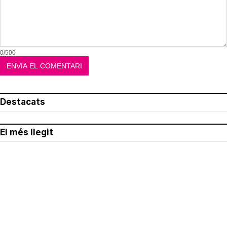
0/500
Destacats
El més llegit
Avís legal