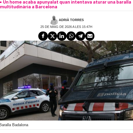
Un home acaba apunyalat quan intentava aturar una baralla
multitudinària a Barcelona
ADRIÀ TORRES
25 DE MAIG DE 2026 A LES 15:47H
Baralla Badalona