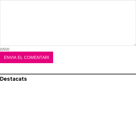
0/500
Destacats
El més llegit