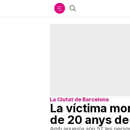
Ir
Cercar
al
contenido
La Ciutat de Barcelona
La víctima mor
de 20 anys d
Amb aquesta són 57 les persone