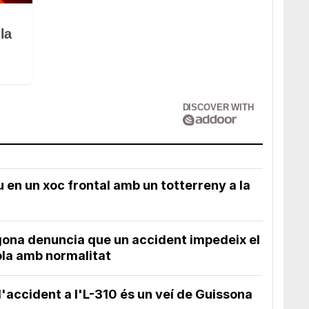
la
DISCOVER WITH
u en un xoc frontal amb un totterreny a la
gona denuncia que un accident impedeix el
cola amb normalitat
l'accident a l'L-310 és un veí de Guissona