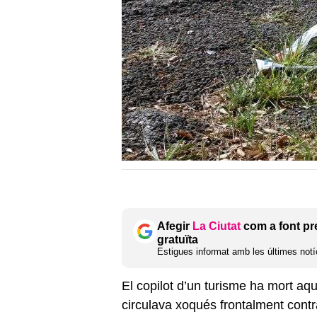
Afegir
La Ciutat
com a font pr
gratuïta
Estigues informat amb les últimes notíc
El copilot d’un turisme ha mort a
circulava xoqués frontalment contra