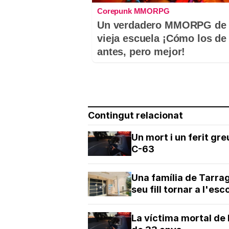
Corepunk MMORPG
Un verdadero MMORPG de 
vieja escuela ¡Cómo los de
antes, pero mejor!
Contingut relacionat
Un mort i un ferit gre
C-63
Una família de Tarra
seu fill tornar a l'es
La víctima mortal de 