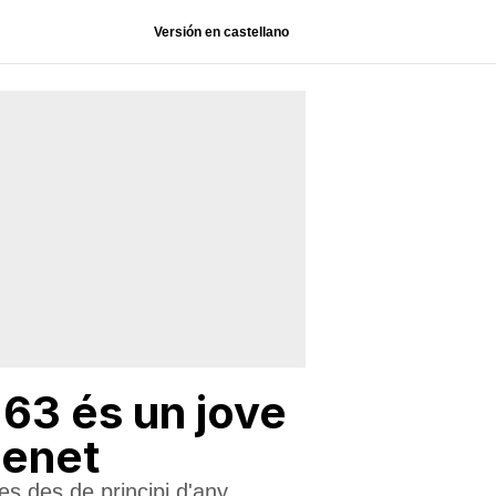
Versión en castellano
-63 és un jove
menet
s des de principi d'any