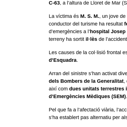
C-63
, a l’altura de Lloret de Mar (S
La víctima és
M. S. M.
, un jove de
conductor del turisme ha resultat
f
d’emergències a l’
hospital Josep
terreny ha sortit
il·lès
de l’accident
Les causes de la col·lisió frontal e
d’Esquadra
.
Arran del sinistre s’han activat di
dels Bombers de la Generalitat
,
així com
dues unitats terrestres 
d’Emergències Mèdiques (SEM)
Pel que fa a l’afectació viària, l’acc
s’ha establert pas alternatiu per al