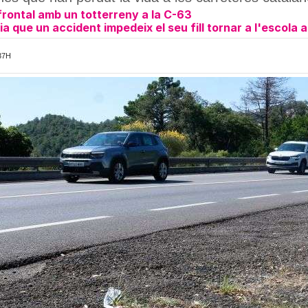
 frontal amb un totterreny a la C-63
 que un accident impedeix el seu fill tornar a l'escola 
37H