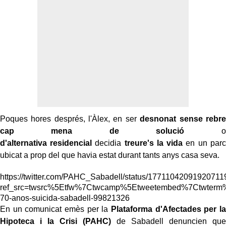
Poques hores després, l'Àlex, en ser
desnonat sense rebre
cap mena de solució
o
d'alternativa residencial
decidia
treure's la vida
en un parc
ubicat a prop del
que
havia estat durant tants anys casa seva.
https://twitter.com/PAHC_Sabadell/status/17711042091920711
ref_src=twsrc%5Etfw%7Ctwcamp%5Etweetembed%7Ctwterm
70-anos-suicida-sabadell-99821326
En un comunicat emès per la
Plataforma d'Afectades per la
Hipoteca i la Crisi (
PAHC
)
de Sabadell denuncien que