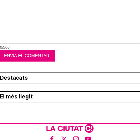
0/500
Destacats
El més llegit