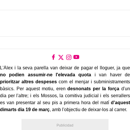
Afegir
La Ciutat
com a font preferida de Google de
forma gratuïta
Estigues informat amb les últimes notícies d'actualitat
ACTIVAR ARA
Es deia
Àlex
, tenia
70
anys
i vivia des de feia
més de
30
anys
Carretera
en un pis ubicat a la
de Terrassa de Sabadell,
juntament amb la seva parella, una
dona gran amb situació
de dependència
.
L'Àlex i la seva parella van deixar de pagar el lloguer, ja que
no podien assumir-ne l'elevada quota
i van haver de
prioritzar altres despeses
com el menjar i subministraments
bàsics. Per aquest motiu, eren
desnonats per la força
d'un
dia per l'altre; i els Mossos, la comitiva judicial i els serrallers
es van presentar al seu pis a primera hora del matí
d'aquest
dimarts dia 19 de març
, amb l'objectiu de deixar-los al carrer.