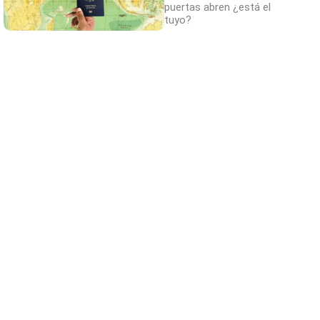
puertas abren ¿está el
tuyo?
Belleza indomable
El diamante que simboliza la feminidad
indomable
¿Sabías que existen?