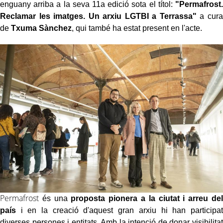
enguany arriba a la seva 11a edició sota el títol:
"Permafrost.
Reclamar les imatges. Un arxiu LGTBI a Terrassa"
a cura
de
Txuma
Sànchez
, qui també ha estat present en l'acte.
Permafrost
és una
proposta pionera a la ciutat i arreu del
país
i en la creació d'aquest gran arxiu hi han participat
diverses persones i entitats. Amb la intenció de donar visibilitat