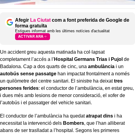
Afegir
La Ciutat
com a font preferida de Google de
forma gratuïta
Estigues informat amb les últimes notícies d'actualitat
ACTIVAR ARA
Un accident greu aquesta matinada ha col·lapsat
completament l’accés a l’
Hospital Germans Trias i Pujol
de
Badalona. Cap a dos quarts de cinc, una
ambulància
i un
autobús sense passatge
han impactat frontalment a només
un quilòmetre del centre sanitari. El sinistre ha deixat
tres
persones ferides
: el conductor de l’ambulància, en estat greu,
i dues més amb lesions de menor consideració, el xofer de
l’autobús i el passatger del vehicle sanitari.
El conductor de l’ambulància ha quedat
atrapat dins
i ha
necessitat la intervenció dels
Bombers
, que l’han alliberat
abans de ser traslladat a l’hospital. Segons les primeres