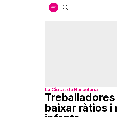
Ir
Cercar
al
contenido
La Ciutat de Barcelona
Treballadores
baixar ràtios 