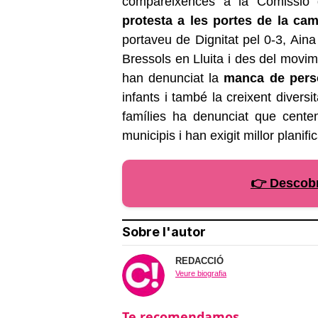
compareixences a la Comissió 
protesta a les portes de la ca
portaveu de Dignitat pel 0-3, Ai
Bressols en Lluita i des del movim
han denunciat la
manca de perso
infants i també la creixent divers
famílies ha denunciat que cente
municipis i han exigit millor planifi
👉 Descobr
Sobre l'autor
REDACCIÓ
Veure biografia