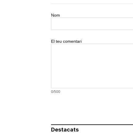
Nom
El teu comentari
0/500
Destacats