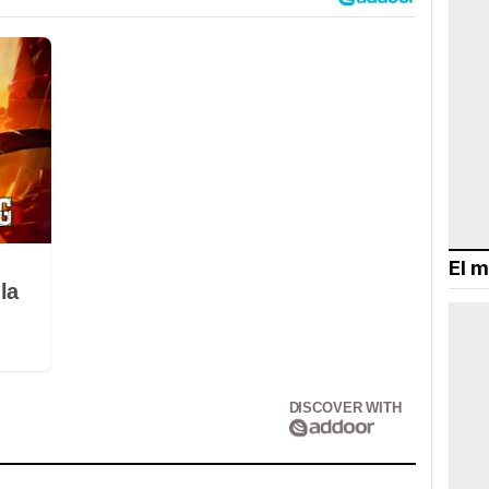
El m
la
DISCOVER WITH