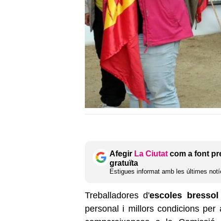
Afegir
La Ciutat
com a font pr
gratuïta
Estigues informat amb les últimes notíc
Treballadores d'
escoles bressol
personal i millors condicions per 