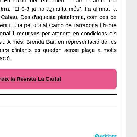
d'Educació del Parlament i també amb una
mbra
. “El 0-3 ja no aguanta més”, ha afirmat la
na Cabau. Des d'aquesta plataforma, com des de
ent Lluita pel 0-3 al Camp de Tarragona i l'Ebre
nal i recursos
per atendre en condicions els
itat. A més, Brenda Bär, en representació de les
nars d'infants es queden sense plaça a molts
cació.
eix la Revista La Ciutat