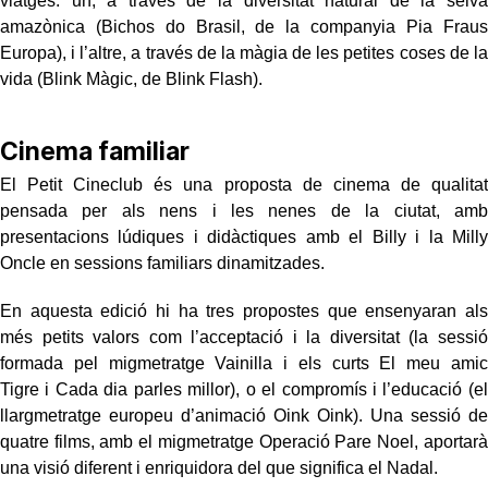
viatges: un, a través de la diversitat natural de la selva
amazònica (Bichos do Brasil, de la companyia Pia Fraus
Europa), i l’altre, a través de la màgia de les petites coses de la
vida (Blink Màgic, de Blink Flash).
Cinema familiar
El Petit Cineclub és una proposta de cinema de qualitat
pensada per als nens i les nenes de la ciutat, amb
presentacions lúdiques i didàctiques amb el Billy i la Milly
Oncle en sessions familiars dinamitzades.
En aquesta edició hi ha tres propostes que ensenyaran als
més petits valors com l’acceptació i la diversitat (la sessió
formada pel migmetratge Vainilla i els curts El meu amic
Tigre i Cada dia parles millor), o el compromís i l’educació (el
llargmetratge europeu d’animació Oink Oink). Una sessió de
quatre films, amb el migmetratge Operació Pare Noel, aportarà
una visió diferent i enriquidora del que significa el Nadal.