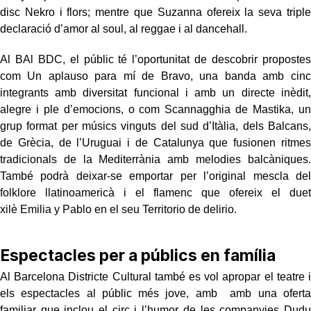
disc Nekro i flors; mentre que Suzanna ofereix la seva triple
declaració d’amor al soul, al reggae i al dancehall.
Al BAl BDC, el públic té l’oportunitat de descobrir propostes
com Un aplauso para mí de Bravo, una banda amb cinc
integrants amb diversitat funcional i amb un directe inèdit,
alegre i ple d’emocions, o com Scannagghia de Mastika, un
grup format per músics vinguts del sud d’Itàlia, dels Balcans,
de Grècia, de l’Uruguai i de Catalunya que fusionen ritmes
tradicionals de la Mediterrània amb melodies balcàniques.
També podrà deixar-se emportar per l’original mescla del
folklore llatinoamericà i el flamenc que ofereix el duet
xilè Emilia y Pablo en el seu Territorio de delirio.
Espectacles per a públics en família
Al Barcelona Districte Cultural també es vol apropar el teatre i
els espectacles al públic més jove, amb amb una oferta
familiar que inclou el circ i l’humor de les companyies Dudu