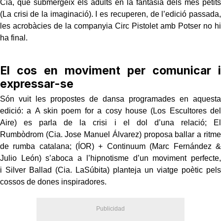
Cia, que submergeix els adults en la fantasia dels més petits
(La crisi de la imaginació). I es recuperen, de l’edició passada,
les acrobàcies de la companyia Circ Pistolet amb Potser no hi
ha final.
El cos en moviment per comunicar i
expressar-se
Són vuit les propostes de dansa programades en aquesta
edició: a A skin poem for a cosy house (Los Escultores del
Aire) es parla de la crisi i el dol d’una relació; El
Rumbòdrom (Cia. Jose Manuel Álvarez) proposa ballar a ritme
de rumba catalana; (ÍOR) + Continuum (Marc Fernández &
Julio León) s’aboca a l’hipnotisme d’un moviment perfecte,
i Silver Ballad (Cia. LaSúbita) planteja un viatge poètic pels
cossos de dones inspiradores.