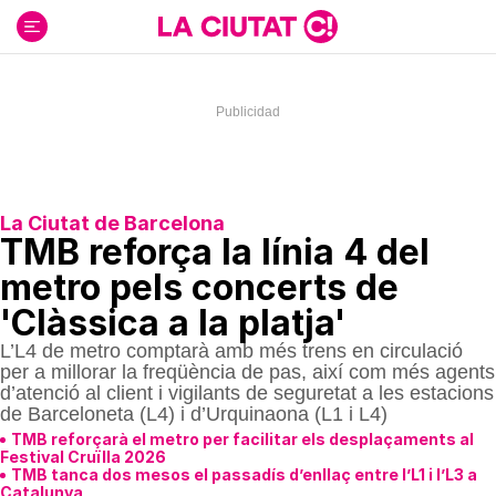
Ir
al
contenido
La Ciutat de Barcelona
TMB reforça la línia 4 del
metro pels concerts de
'Clàssica a la platja'
L’L4 de metro comptarà amb més trens en circulació
per a millorar la freqüència de pas, així com més agents
d’atenció al client i vigilants de seguretat a les estacions
de Barceloneta (L4) i d’Urquinaona (L1 i L4)
TMB reforçarà el metro per facilitar els desplaçaments al
Festival Cruïlla 2026
TMB tanca dos mesos el passadís d’enllaç entre l’L1 i l’L3 a
Catalunya