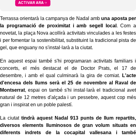
ACTIVAR ARA
Terrassa orientarà la campanya de Nadal amb
una aposta per
la programació de proximitat i amb segell local
. Com a
novetat, la plaça Nova acollirà activitats vinculades a les festes
i per fomentar la sostenibilitat, substituint la tradicional pista de
gel, que enguany no s'instal·larà a la ciutat.
En aquest espai també s'hi programaran activitats familiars i
concerts, el més destacat el de Doctor Prats, el 17 de
desembre, i amb el qual culminarà la gira de comiat.
L'acte
d'encesa dels llums serà el 25 de novembre al Raval de
Montserrat
, espai on també s'hi instal·larà el tradicional avet
natural de 12 metres d'alçada i un pessebre, aquest cop més
gran i inspirat en un poble palestí.
La ciutat
tindrà aquest Nadal 913 punts de llum repartits,
diversos elements lluminosos de gran volum situats en
diferents indrets de la cocapital vallesana i també