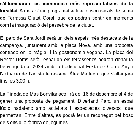
s'il·luminaran les xemeneies més representatives de la
localitat
. A més, s'han programat actuacions musicals de la mà
de Terrassa Ciutat Coral, que es podran sentir en moments
com la inauguració del pessebre de la ciutat.
El parc de Sant Jordi serà un dels espais més destacats de la
campanya, juntament amb la plaça Nova, amb una proposta
centrada en la màgia i la gastronomia vegana. La plaça del
Rector Homs serà l'espai on els terrassencs podran donar la
benvinguda al 2024 amb la tradicional Festa de Cap d'Any i
l'actuació de l'artista terrassenc Àlex Marteen, que s'allargarà
fins les 3.00 h.
La Pineda de Mas Bonvilar acollirà del 16 de desembre al 4 de
gener una proposta de pagament, Diverland Parc, un espai
lúdic nadalenc amb activitats i espectacles diversos, que
permetran. Entre d'altres, es podrà fer un recorregut pel bosc
dels elfs o la fàbrica de joguines.