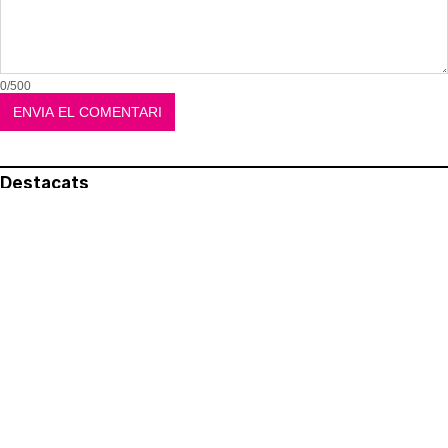
0/500
Destacats
El més llegit
Avís legal
Política de privacitat