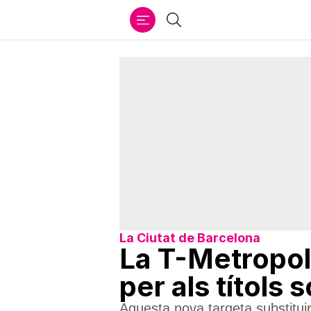
Ir
Cercar
al
contenido
La Ciutat de Barcelona
La T-Metropol
per als títols 
Aquesta nova targeta substituir