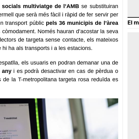
ls socials multiviatge de l’AMB
se substituiran
rmell que serà més fàcil i ràpid de fer servir per
El m
n transport públic
pels 36 municipis de l’àrea
còmodament. Només hauran d’acostar la seva
 lectors de targeta sense contacte, els mateixos
 hi ha als transports i a les estacions.
s’espatlla, els usuaris en podran demanar una de
a any
i es podrà desactivar en cas de pèrdua o
 de la T-metropolitana targeta rosa reduïda es