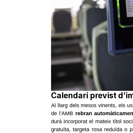
Calendari previst d’i
Al llarg dels mesos vinents, els usu
de l’AMB
rebran automàticament
durà incorporat el mateix títol soc
gratuïta, targeta rosa reduïda o p