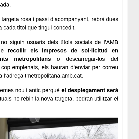
vada.
 targeta rosa i passi d’acompanyant, rebrà dues
 cada títol que tingui concedit.
no siguin usuaris dels títols socials de l’AMB
 de
recollir els impresos de sol·licitud en
nts metropolitans
o descarregar-los del
 cop emplenats, els hauran d’enviar per correu
a l’adreça tmetropolitana.amb.cat.
temes nou i antic perquè
el desplegament serà
uals no rebin la nova targeta, podran utilitzar el