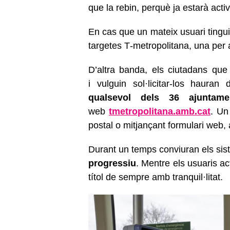
que la rebin, perquè ja estarà acti
En cas que un mateix usuari tingui
targetes T‑metropolitana, una per a
D’altra banda, els ciutadans que 
i vulguin sol·licitar-los hauran
qualsevol dels 36 ajuntame
web
tmetropolitana.amb.cat
. Un
postal o mitjançant formulari web, 
Durant un temps conviuran els sis
progressiu
. Mentre els usuaris act
títol de sempre amb tranquil·litat.