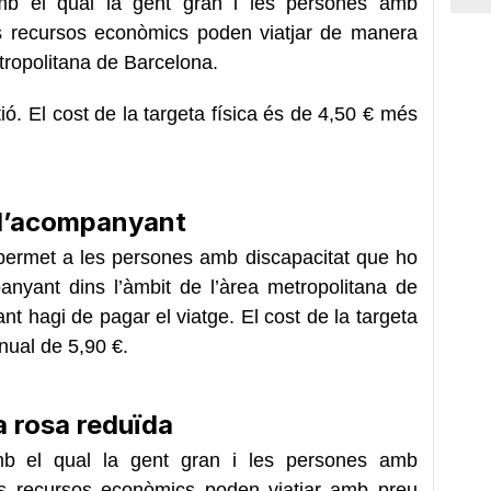
, amb el qual la gent gran i les persones amb
cs recursos econòmics poden viatjar de manera
etropolitana de Barcelona.
ió. El cost de la targeta física és de 4,50 € més
 d’acompanyant
e permet a les persones amb discapacitat que ho
anyant dins l’àmbit de l’àrea metropolitana de
 hagi de pagar el viatge. El cost de la targeta
nual de 5,90 €.
a rosa reduïda
 amb el qual la gent gran i les persones amb
cs recursos econòmics poden viatjar amb preu