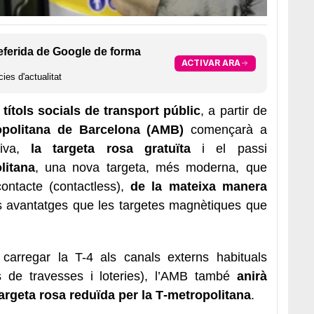
eferida de Google de forma
ACTIVAR ARA
ies d'actualitat
s
títols socials de transport públic
, a partir de
opolitana de Barcelona (AMB)
començarà a
siva,
la targeta rosa gratuïta
i el passi
litana
, una nova targeta, més moderna, que
ontacte (contactless),
de la mateixa manera
és avantatges que les targetes magnètiques que
carregar la T-4 als canals externs habituals
ts de travesses i loteries), l’AMB també
anirà
argeta rosa reduïda per la T‑metropolitana
.