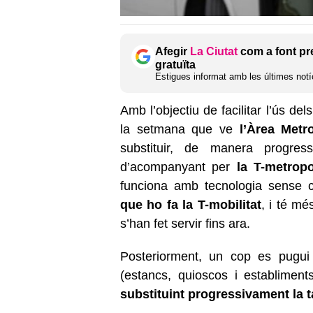
Afegir
La Ciutat
com a font pr
gratuïta
Estigues informat amb les últimes notíc
Amb l’objectiu de facilitar l’ús del
la setmana que ve
l’Àrea Metr
substituir, de manera progres
d’acompanyant per
la T-metropo
funciona amb tecnologia sense c
que ho fa la T-mobilitat
, i té m
s’han fet servir fins ara.
Posteriorment, un cop es pugui 
(estancs, quioscos i establimen
substituint progressivament la t