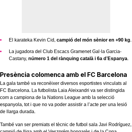
El karateka Kevin Cid,
campió del món sènior en +90 kg
.
La jugadora del Club Escacs Gramenet Gal·la Garcia-
Castany,
número 1 del rànquing català i 6a d’Espanya
.
Presència colomenca amb el FC Barcelona
La gala també va reconèixer diversos esportistes vinculats al
FC Barcelona. La futbolista Laia Aleixandri va ser distingida
com a campiona de la Nations League amb la selecció
espanyola, tot i que no va poder assistir a l’acte per una lesió
de llarga durada.
També van ser premiats el tècnic de futbol sala Javi Rodríguez,
campió de lliga amb el Veszprém hongarès i de la Copa