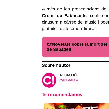
A més de les presentacions de l
Gremi de Fabricants
, conferèn
clausura a càrrec del músic i poe
gratuïts i d’aforament limitat.
👉Novetats sobre la mort del l
de Sabadell
Sobre l'autor
REDACCIÓ
Veure biografia