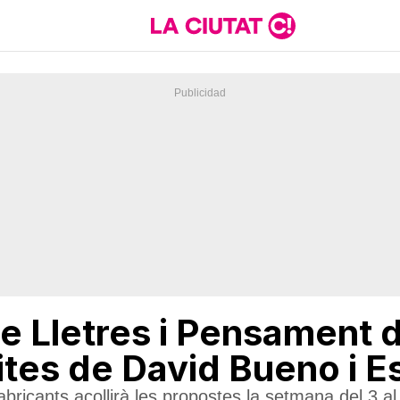
de Lletres i Pensament 
sites de David Bueno i E
bricants acollirà les propostes la setmana del 3 a