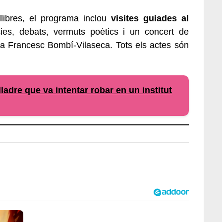
libres, el programa inclou
visites guiades al
cies, debats, vermuts poètics i un concert de
ta Francesc Bombí-Vilaseca. Tots els actes són
ladre que va intentar robar en un institut