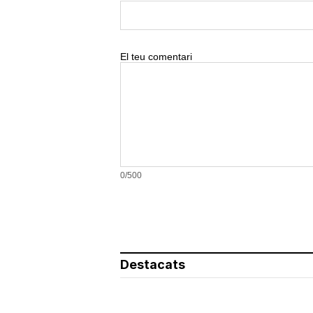
El teu comentari
0/500
Destacats