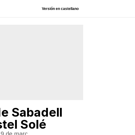
Versión en castellano
de Sabadell
stel Solé
l 9 de març