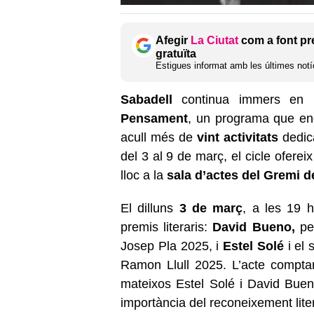
Afegir
La Ciutat
com a font pr
gratuïta
Estigues informat amb les últimes notíc
Sabadell
continua immers en l
Pensament
, un programa que engu
acull més de
vint activitats
dedica
del 3 al 9 de març, el cicle ofere
lloc a la
sala d’actes del Gremi d
El dilluns
3 de març
, a les 19 h
premis literaris:
David Bueno,
per
Josep Pla 2025, i
Estel Solé
i el 
Ramon Llull 2025. L’acte compta
mateixos Estel Solé i David Buen
importància del reconeixement liter