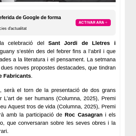
eferida de Google de forma
ACTIVAR ARA
ies d'actualitat
a celebració del
Sant Jordi de Lletres i
any s’estén des del febrer fins a l’abril i que
des a la literatura i el pensament. La setmana
ix dues noves propostes destacades, que tindran
e Fabricants
.
, serà el torn de la presentació de dos grans
 L’art de ser humans (Columna, 2025), Premi
seu Aquest tros de vida (Columna, 2025), Premi
rà amb la participació de
Roc Casagran
i els
o, que conversaran sobre les seves obres i la
ari.