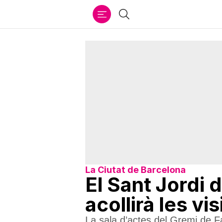
Ir
Cercar
al
contenido
La Ciutat de Barcelona
El Sant Jordi 
acollirà les vi
La sala d’actes del Gremi de Fa