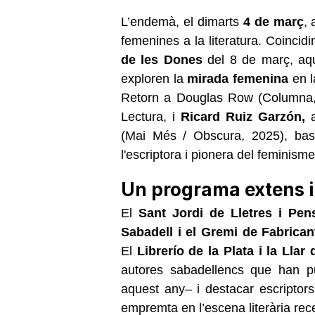
L’endemà, el dimarts
4 de març
, 
femenines a la literatura. Coinc
de les Dones
del 8 de març, aqu
exploren la
mirada femenina
en l
Retorn a Douglas Row (Columna,
Lectura, i
Ricard Ruiz Garzón,
a
(Mai Més / Obscura, 2025), ba
l'escriptora i pionera del feminism
Un programa extens i
El
Sant Jordi de Lletres i Pe
Sabadell i el Gremi de Fabrican
El
Librerío de la Plata i la Llar 
autores sabadellencs que han pu
aquest any– i destacar escriptors 
empremta en l’escena literària rec