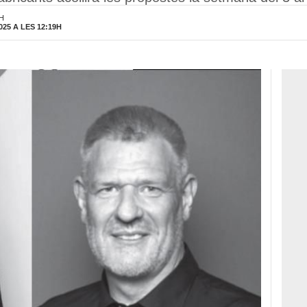
1H
025 A LES 12:19H