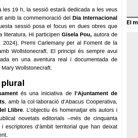
a les 19 h, la sessió estarà dedicada a les veus
idint amb la commemoració del
Dia Internacional
El m
esta sessió posa el focus en dues obres que
a literatura. Hi participen
Gisela Pou,
autora de
 2024). Premi Carlemany per al Foment de la
mb Wollstonecraft. El principi és sempre avui
sada en una aventura real i documentada de
e Mary Wollstonecraft.
 plural
nsament
és una iniciativa de
l’Ajuntament de
ts
, amb la col·laboració d’Abacus Cooperativa,
del Llibre
. L’objectiu és homenatjar els autors i
blicat novetats editorials –més de cinquanta
i escriptores d’àmbit territorial que han deixat
ent.