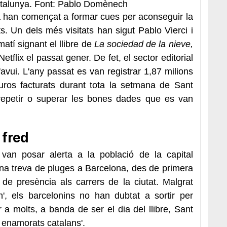
atalunya. Font: Pablo Domènech
ja han començat a formar cues per aconseguir la
ts. Un dels més visitats han sigut Pablo Vierci i
matí signant el llibre de
La sociedad de la nieve,
etflix el passat gener. De fet, el sector editorial
'avui. L'any passat es van registrar 1,87 milions
euros facturats durant tota la setmana de Sant
 repetir o superar les bones dades que es van
 fred
r van posar alerta a la població de la capital
una treva de pluges a Barcelona, des de primera
 de presència als carrers de la ciutat. Malgrat
rn', els barcelonins no han dubtat a sortir per
 a molts, a banda de ser el dia del llibre, Sant
s enamorats catalans'.