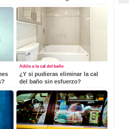
Adiós a la cal del baño
nes
¿Y si pudieras eliminar la cal
s?
del baño sin esfuerzo?