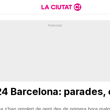
4 Barcelona: parades, 
ana s’han omplert de gent des de primera hora malgr