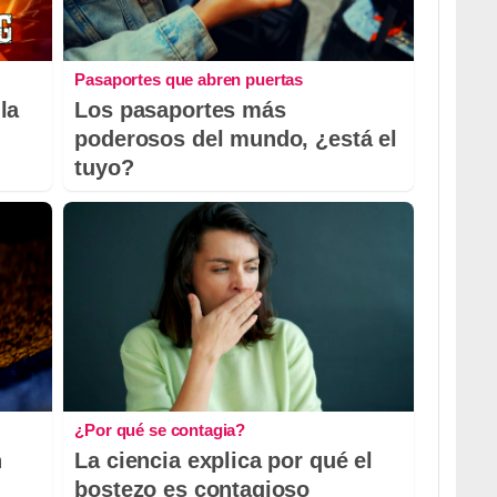
Pasaportes que abren puertas
la
Los pasaportes más
poderosos del mundo, ¿está el
tuyo?
¿Por qué se contagia?
n
La ciencia explica por qué el
bostezo es contagioso