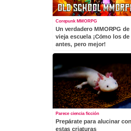
Corepunk MMORPG
Un verdadero MMORPG de 
vieja escuela ¡Cómo los de
antes, pero mejor!
Parece ciencia ficción
Prepárate para alucinar co
estas criaturas