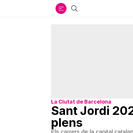
Ir
Cercar
al
contenido
La Ciutat de Barcelona
Sant Jordi 202
plens
Els carrers de la capital catal