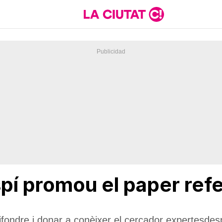
pí promou el paper refe
ifondre i donar a conèixer el cercador expertesdesp