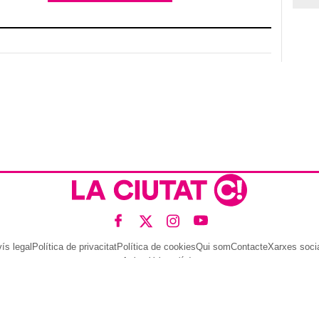
ís legal
Política de privacitat
Política de cookies
Qui som
Contacte
Xarxes soci
Amb col·laboració de: