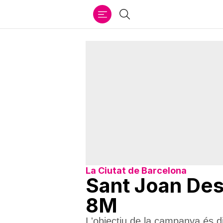
Ir
Cercar
al
contenido
La Ciutat de Barcelona
Sant Joan Des
8M
L'objectiu de la campanya és d