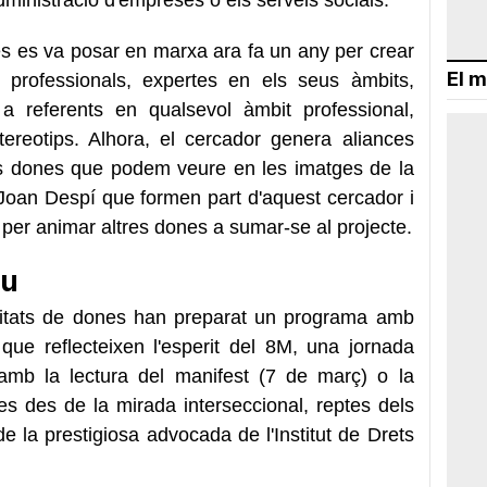
s es va posar en marxa ara fa un any per crear
El m
professionals, expertes en els seus àmbits,
 referents en qualsevol àmbit professional,
tereotips. Alhora, el cercador genera aliances
es dones que podem veure en les imatges de la
oan Despí que formen part d'aquest cercador i
t per animar altres dones a sumar-se al projecte.
iu
ntitats de dones han preparat un programa amb
que reflecteixen l'esperit del 8M, una jornada
 amb la lectura del manifest (7 de març) o la
es des de la mirada interseccional, reptes dels
 la prestigiosa advocada de l'Institut de Drets