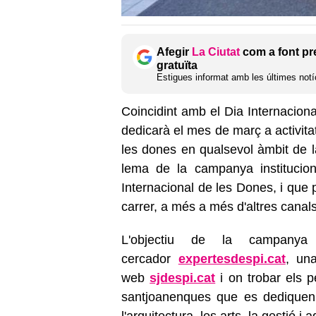
Afegir
La Ciutat
com a font pr
gratuïta
Estigues informat amb les últimes notíc
Coincidint amb el Dia Internaciona
dedicarà el mes de març a activitat
les dones en qualsevol àmbit de l
lema de la campanya institucion
Internacional de les Dones, i que 
carrer, a més a més d'altres canal
L'objectiu de la campany
cercador
expertesdespi.cat
, un
web
sjdespi.cat
i on trobar els p
santjoanenques que es dediquen a
l'arquitectura, les arts, la gestió i