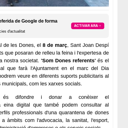
eferida de Google de forma
ACTIVAR ARA
ies d'actualitat
l de les Dones, el
8 de març
, Sant Joan Despí
s que posaran de relleu la feina i l'expertesa de
a nostra societat.
'Som Dones referents'
és el
al que farà l'Ajuntament en el marc del Dia
podrem veure en diferents suports publicitaris al
s municipals, com les xarxes socials.
a és difondre i donar a conèixer el
a eina digital que també podem consultar al
erfils professionals d'una quarantena de dones
 àmbits com l'advocacia, la sanitat, l'esport,
 administració d'empreses o els serveis socials.