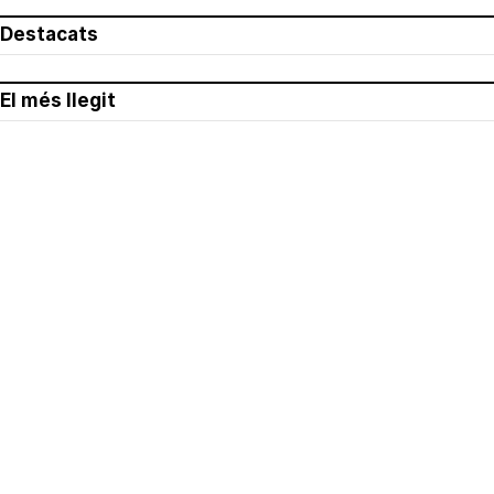
Destacats
El més llegit
Avís legal
Política de privacitat
Política de cookies
Qui som
Contacte
Xarxes socials
Amb col·laboració de: