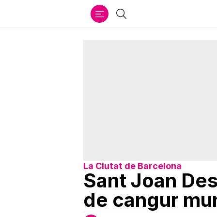
Ir
Cercar
al
contenido
La Ciutat de Barcelona
Sant Joan Desp
de cangur mun