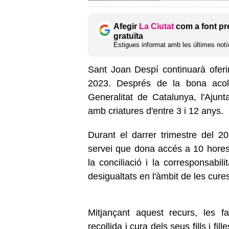
Afegir
La Ciutat
com a font pr
gratuïta
Estigues informat amb les últimes notíc
Sant Joan Despí continuarà oferin
2023. Després de la bona acoll
Generalitat de Catalunya, l'Ajun
amb criatures d'entre 3 i 12 anys.
Durant el darrer trimestre del 2
servei que dona accés a 10 hores g
la conciliació i la corresponsabilit
desigualtats en l'àmbit de les cure
Mitjançant aquest recurs, les f
recollida i cura dels seus fills i f