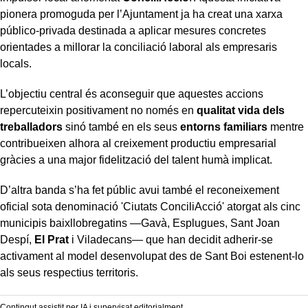
pionera promoguda per l’Ajuntament ja ha creat una xarxa
público-privada destinada a aplicar mesures concretes
orientades a millorar la conciliació laboral als empresaris
locals.
L’objectiu central és aconseguir que aquestes accions
repercuteixin positivament no només en
qualitat vida dels
treballadors
sinó també en els seus
entorns familiars
mentre
contribueixen alhora al creixement productiu empresarial
gràcies a una major fidelització del talent humà implicat.
D’altra banda s’ha fet públic avui també el reconeixement
oficial sota denominació 'Ciutats ConciliAcció' atorgat als cinc
municipis baixllobregatins —Gavà, Esplugues, Sant Joan
Despí,
El Prat
i Viladecans— que han decidit adherir-se
activament al model desenvolupat des de Sant Boi estenent-lo
als seus respectius territoris.
Contingut assistit per IA i supervisat editorialment