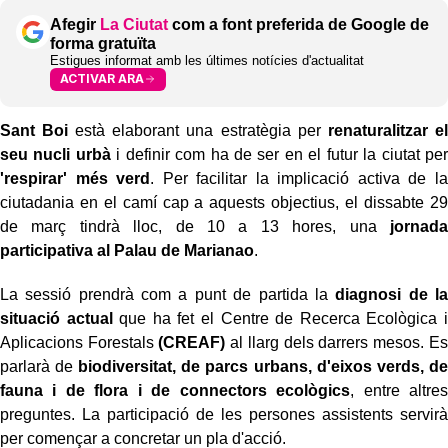
Afegir
La Ciutat
com a font preferida de Google de
forma gratuïta
Estigues informat amb les últimes notícies d'actualitat
ACTIVAR ARA
Sant Boi
està elaborant una estratègia per
renaturalitzar el
seu nucli urbà
i definir com ha de ser en el futur la ciutat per
'respirar' més verd
. Per facilitar la implicació activa de la
ciutadania en el camí cap a aquests objectius, el dissabte 29
de març tindrà lloc, de 10 a 13 hores, una
jornada
participativa al Palau de Marianao
.
La sessió prendrà com a punt de partida la
diagnosi de la
situació actual
que ha fet el Centre de Recerca Ecològica i
Aplicacions Forestals
(CREAF)
al llarg dels darrers mesos. Es
parlarà de
biodiversitat, de parcs urbans, d'eixos verds, de
fauna i de flora i de connectors ecològics
, entre altres
preguntes. La participació de les persones assistents servirà
per començar a concretar un pla d'acció.