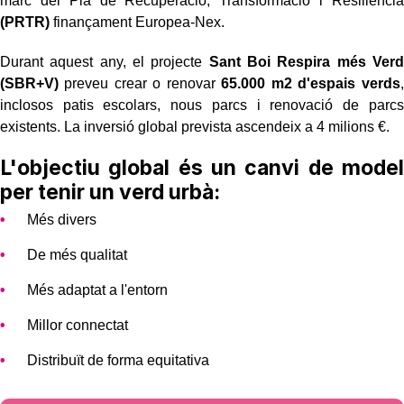
marc del Pla de Recuperació, Transformació i Resiliència
(PRTR)
finançament Europea-Nex.
Durant aquest any, el projecte
Sant Boi Respira més Verd
(SBR+V)
preveu crear o renovar
65.000 m2 d'espais verds
,
inclosos patis escolars, nous parcs i renovació de parcs
existents. La inversió global prevista ascendeix a 4 milions €.
L'objectiu global és un canvi de model
per tenir un verd urbà:
Més divers
De més qualitat
Més adaptat a l'entorn
Millor connectat
Distribuït de forma equitativa